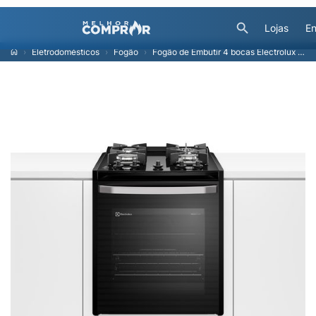
Lojas
En
Eletrodomésticos
Fogão
Fogão de Embutir 4 bocas Electrolux Preto Experience Mesa de Vidro e VaporBake (FE4BB) - Bivolt