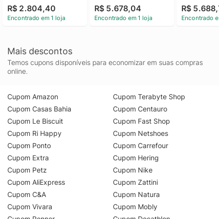
Vidro E Dupla Chama 
Vidro E Touch Timer 
Vidro E Tou
R$ 2.804,40
R$ 5.678,04
R$ 5.688
- Byo4xae Bivolt
Com 
Com 
Encontrado em 1 loja
Encontrado em 1 loja
Encontrado e
Autodesligamento - 
Autodesliga
Bys5vcr 220V
Bys5vcr 11
Mais descontos
Temos cupons disponíveis para economizar em suas compras
online.
Cupom Amazon
Cupom Terabyte Shop
Cupom Casas Bahia
Cupom Centauro
Cupom Le Biscuit
Cupom Fast Shop
Cupom Ri Happy
Cupom Netshoes
Cupom Ponto
Cupom Carrefour
Cupom Extra
Cupom Hering
Cupom Petz
Cupom Nike
Cupom AliExpress
Cupom Zattini
Cupom C&A
Cupom Natura
Cupom Vivara
Cupom Mobly
Cupom Renner
Cupom Decathlon