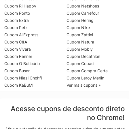
Cupom Ri Happy
Cupom Netshoes
Cupom Ponto
Cupom Carrefour
Cupom Extra
Cupom Hering
Cupom Petz
Cupom Nike
Cupom AliExpress
Cupom Zattini
Cupom C&A
Cupom Natura
Cupom Vivara
Cupom Mobly
Cupom Renner
Cupom Decathlon
Cupom O Boticário
Cupom Cobasi
Cupom Buser
Cupom Compra Certa
Cupom Niazi Chohfi
Cupom Leroy Merlin
Cupom KaBuM!
Ver mais cupons »
Acesse cupons de desconto direto
no Chrome!
Ative a extensão de descontos e receba aviso de cupons antes