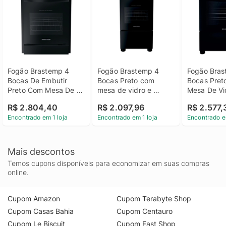
Fogão Brastemp 4 
Fogão Brastemp 4 
Fogão Bras
Bocas De Embutir 
Bocas Preto com 
Bocas Pret
Preto Com Mesa De 
mesa de vidro e 
Mesa De Vid
Vidro E Dupla Chama 
dupla chama - 
Turbo Cham
R$ 2.804,40
R$ 2.097,96
R$ 2.577,
- Byo4xae Bivolt
BFO4XAE - Bivolt
Bfs5vce Biv
Encontrado em 1 loja
Encontrado em 1 loja
Encontrado e
Mais descontos
Temos cupons disponíveis para economizar em suas compras
online.
Cupom Amazon
Cupom Terabyte Shop
Cupom Casas Bahia
Cupom Centauro
Cupom Le Biscuit
Cupom Fast Shop