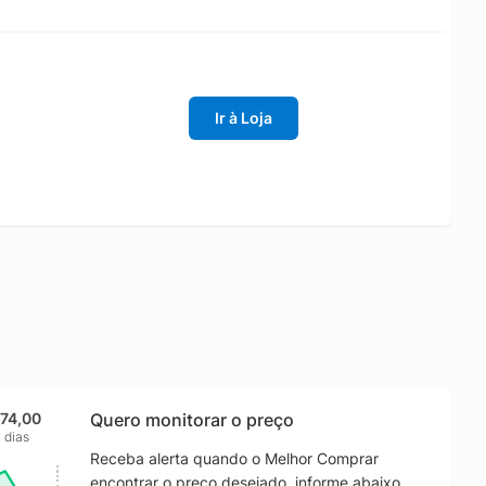
Ir à Loja
674,00
Quero monitorar o preço
 dias
Receba alerta quando o Melhor Comprar
encontrar o preço desejado, informe abaixo