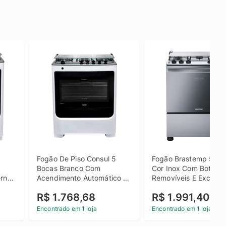
Fogão De Piso Consul 5 
Fogão Brastemp 5 Boc
Bocas Branco Com 
Cor Inox Com Botões 
rno 
Acendimento Automático E 
Removíveis E Exclusiv
lt
Botões Removíveis - 
Protetor - Bfs5ncr Biv
R$ 1.768,68
R$ 1.991,40
Cfs5nab Bivolt
Encontrado em 1 loja
Encontrado em 1 loja