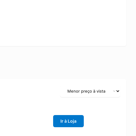
une funcionalidade, estética e confiabilidade em um único
este modelo reforça o compromisso da marca com soluções
e agradável.
Ir à Loja