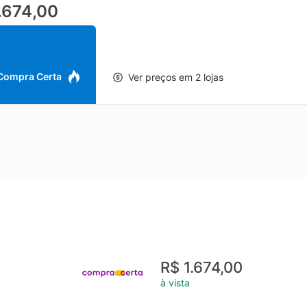
.674,00
ance. Ideal para famílias e para quem gosta de cozinhar, o conjunto 
.
l é reconhecida pela qualidade e tradição em eletrodomésticos, e 
ntes e fáceis de usar, tornando o dia a dia na cozinha mais eficiente 
 Compra Certa
Ver preços em 2 lojas
R$ 1.674,00
à vista