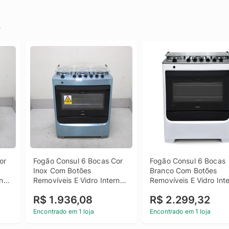
.
r 
Fogão Consul 6 Bocas Cor 
Fogão Consul 6 Bocas 
Inox Com Botões 
Branco Com Botões 
no 
Removíveis E Vidro Interno 
Removíveis E Vidro Inte
Vedado - 
Vedado - Cfs6nab Bivo
R$ 1.936,08
R$ 2.299,32
6751775 
Cfs6narus1_Wexcele_Cg6815763 
Bivolt
Encontrado em 1 loja
Encontrado em 1 loja