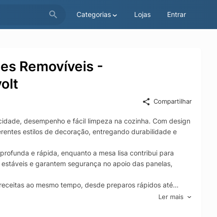
Categorias
Lojas
Entrar
es Removíveis -
olt
Compartilhar
idade, desempenho e fácil limpeza na cozinha. Com design
rentes estilos de decoração, entregando durabilidade e
profunda e rápida, enquanto a mesa lisa contribui para
 estáveis e garantem segurança no apoio das panelas,
 receitas ao mesmo tempo, desde preparos rápidos até
na aquecimento uniforme, contribuindo para resultados
Ler mais
 amplo permite assar, dourar e gratinar com ótima