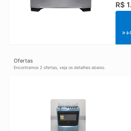
R$ 1
perform
produto
A Consu
intelige
Ir à
Ofertas
Encontramos 2 ofertas, veja os detalhes abaixo.