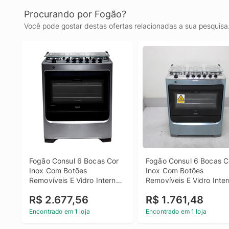
Procurando por Fogão?
Você pode gostar destas ofertas relacionadas a sua pesquisa
Fogão Consul 6 Bocas Cor 
Fogão Consul 6 Bocas Co
Inox Com Botões 
Inox Com Botões 
Removíveis E Vidro Interno 
Removíveis E Vidro Inter
Vedado - Cfs6nar Bivolt
Vedado - 
R$ 2.677,56
R$ 1.761,48
Cfs6narus1_Wexcele_Cf
Bivolt
Encontrado em 1 loja
Encontrado em 1 loja