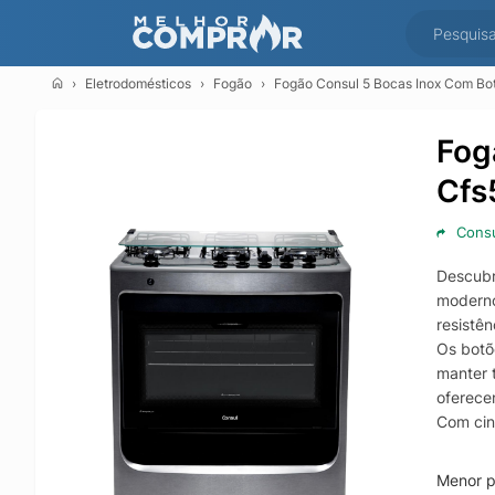
Eletrodomésticos
Fogão
Fogão Consul 5 Bocas Inox Com Bo
Fog
Cfs
Cons
Descubr
moderno
resistên
Os botõ
manter 
oferece
Com cin
cozimen
consist
Menor p
O acendi