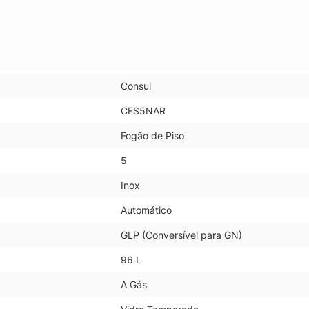
Consul
CFS5NAR
Fogão de Piso
5
Inox
Automático
GLP (Conversível para GN)
96 L
A Gás