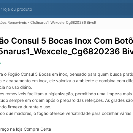
tões Removíveis - Cfs5narus1_Wexcele_Cg6820236 Bivolt
ão Consul 5 Bocas Inox Com Botõ
5narus1_Wexcele_Cg6820236 Biv
ul
a o Fogão Consul 5 Bocas em inox, pensado para quem busca pratic
 e acabamento em inox, ele valoriza o ambiente e combina com dife
cia no uso diário.
es removíveis facilitam a higienização, permitindo uma limpeza mais 
tudo sempre em ordem após o preparo das refeições. As grades são
ndo firmeza durante o uso.
co queimadores, o fogão oferece versatilidade para cozinhar várias
tos mais elaborados. A distribuição eficiente das chamas proporcio
entes e saborosos.
reço na loja Compra Certa
mento prático torna a rotina mais ágil e intuitiva, enquanto o forno