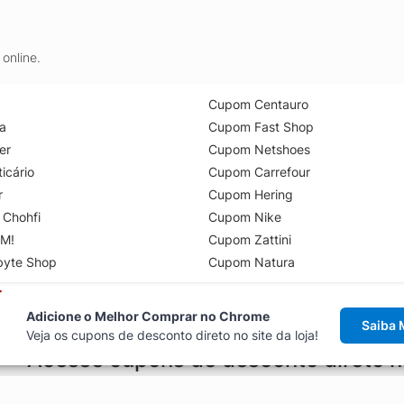
online.
Cupom Centauro
a
Cupom Fast Shop
er
Cupom Netshoes
icário
Cupom Carrefour
r
Cupom Hering
 Chohfi
Cupom Nike
M!
Cupom Zattini
byte Shop
Cupom Natura
Adicione o Melhor Comprar no Chrome
Saiba 
Veja os cupons de desconto direto no site da loja!
Acesse cupons de desconto direto 
aviso de cupons antes de finalizar uma compra online, direto no ca