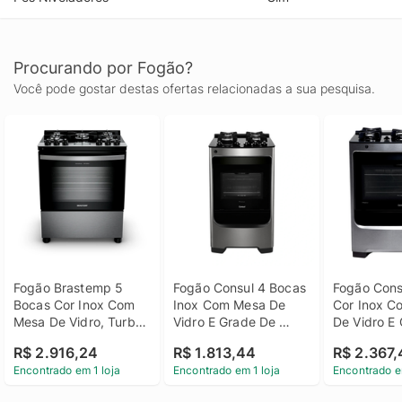
Procurando por Fogão?
Você pode gostar destas ofertas relacionadas a sua pesquisa.
Fogão Brastemp 5 
Fogão Consul 4 Bocas 
Fogão Cons
Bocas Cor Inox Com 
Inox Com Mesa De 
Cor Inox C
Mesa De Vidro, Turbo 
Vidro E Grade De 
De Vidro E 
Chama E Timer - 
Ferro Fundido - 
Ferro Fundid
R$ 2.916,24
R$ 1.813,44
R$ 2.367,
Bfs5xar Bivolt
Cfo4var Bivolt
Cfs5var Biv
Encontrado em 1 loja
Encontrado em 1 loja
Encontrado e