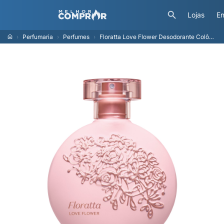
Lojas
En
Perfumaria
Perfumes
Floratta Love Flower Desodorante Colônia 75ml