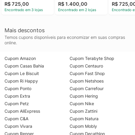
R$ 725,00
R$ 1.400,00
R$ 725,0
Encontrado em 3 lojas
Encontrado em 2 lojas
Encontrado e
Mais descontos
Temos cupons disponíveis para economizar em suas compras
online.
Cupom Amazon
Cupom Terabyte Shop
Cupom Casas Bahia
Cupom Centauro
Cupom Le Biscuit
Cupom Fast Shop
Cupom Ri Happy
Cupom Netshoes
Cupom Ponto
Cupom Carrefour
Cupom Extra
Cupom Hering
Cupom Petz
Cupom Nike
Cupom AliExpress
Cupom Zattini
Cupom C&A
Cupom Natura
Cupom Vivara
Cupom Mobly
Cupom Renner
Cupom Decathlon