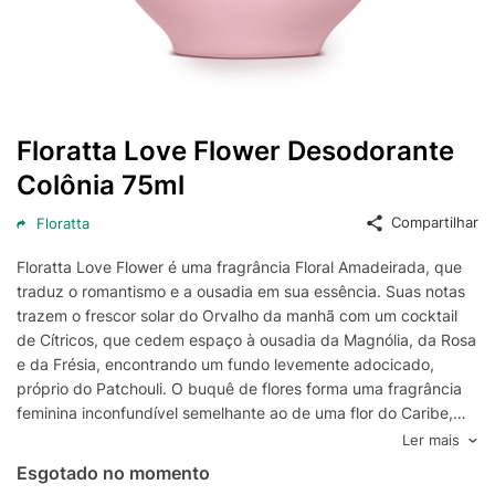
Floratta Love Flower Desodorante
Colônia 75ml
Compartilhar
Floratta
Floratta Love Flower é uma fragrância Floral Amadeirada, que
traduz o romantismo e a ousadia em sua essência. Suas notas
trazem o frescor solar do Orvalho da manhã com um cocktail
de Cítricos, que cedem espaço à ousadia da Magnólia, da Rosa
e da Frésia, encontrando um fundo levemente adocicado,
próprio do Patchouli. O buquê de flores forma uma fragrância
feminina inconfundível semelhante ao de uma flor do Caribe,
Butterfly Flower , conhecida por carregar em suas pétalas
Ler mais
mensagens secretas de amor. Para potencializar a perfumação
Esgotado no momento
desse desodorante colônia, experimente aplicar junto com o