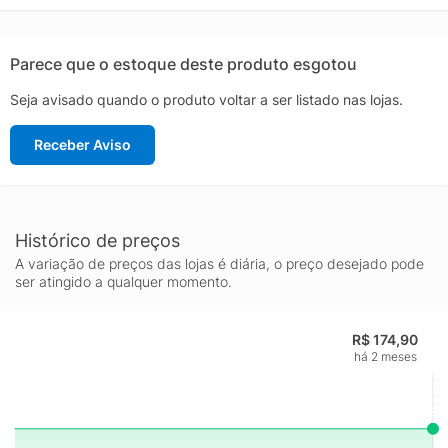
Creme Hidratante Desodorante Corporal Floratta Love Flower.
Você vai amar o resultado! Este produto ainda apresenta nossa
embalagem clássica. Aproveite as últimas unidades com este
Parece que o estoque deste produto esgotou
design! Nenhum produto O Boticário é testado em animais, ou
Seja avisado quando o produto voltar a ser listado nas lojas.
seja, este item possui o selo Cruelty Free. Família Olfativa: Floral
Amadeirada
Receber Aviso
Histórico de preços
A variação de preços das lojas é diária, o preço desejado pode
ser atingido a qualquer momento.
R$ 174,90
há 2 meses