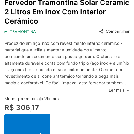
Fervedor Tramontina Solar Ceramic
2 Litros Em Inox Com Interior
Cerâmico
Compartilhar
TRAMONTINA
Produzido em aço inox com revestimento interno cerâmico -
material que auxilia a manter a umidade do alimento,
permitindo um cozimento com pouca gordura. O utensílio é
altamente durável e conta com fundo triplo (aço inox + alumínio
+ aço inox), distribuindo o calor uniformemente. O cabo tem
revestimento de silicone antitérmico tornando a pega mais
macia e confortável. De fácil limpeza, este fervedor também
pode ser lavado diariamente na máquina de lavar
Ler mais
louças.Recomendações de Uso:- Antes de usar este fervedor
Menor preço na loja Via Inox
pela primeira vez, remova eventuais etiquetas e lave-o. Em
R$ 306,17
seguida, unte a superfície com óleo e aqueça o fervedor, em
fogo baixo, por 2 a 3 minutos, dependendo do tamanho do
fervedor. Espere esfriar e lave-o com esponja e detergente
neutro em água morna. Após, enxágue-o. - Quando cozinhar