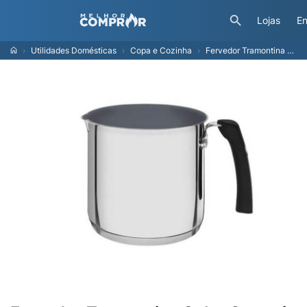
Lojas
En
Utilidades Domésticas
Copa e Cozinha
Fervedor Tramontina Solar Ceramic 2 Litros Em Inox Com Interior Cerâmico