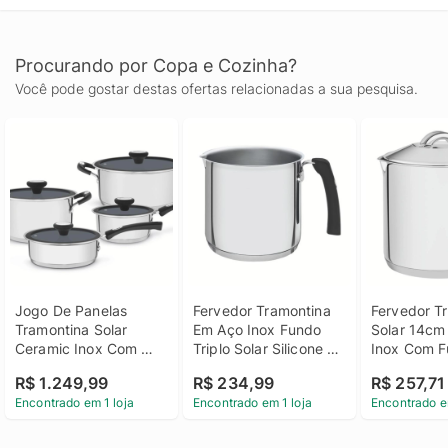
deixando os alimentos aquecidos por mais tempo. Fácil de
limpar. - Pode ser lavado diariamente na máquina de lavar
louças. - Pode ser utilizado nos fogões: elétrico, gás, indução e
Procurando por Copa e Cozinha?
vitrocerâmico. - Imagem meramente ilustrativa.
Você pode gostar destas ofertas relacionadas a sua pesquisa.
Jogo De Panelas 
Fervedor Tramontina 
Fervedor Tr
Tramontina Solar 
Em Aço Inox Fundo 
Solar 14cm
Ceramic Inox Com 
Triplo Solar Silicone 
Inox Com F
Revestimento 
14cm 2 Litros
Triplo 2 Lit
R$ 1.249,99
R$ 234,99
R$ 257,71
Cerâmico Grafite 4 
Encontrado em 1 loja
Encontrado em 1 loja
Encontrado e
Peças