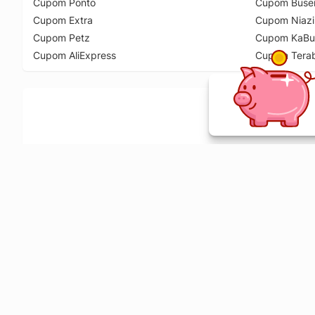
Cupom Ponto
Cupom Buse
Cupom Extra
Cupom Niazi
Cupom Petz
Cupom KaBu
Cupom AliExpress
Cupom Tera
Ative a extensão de descontos e receba 
Sobre o Melhor Comprar
O Melhor Comprar é especializado em cupons de desconto, c