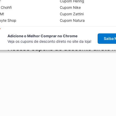
r
Cupom Hering
 Chohfi
Cupom Nike
M!
Cupom Zattini
byte Shop
Cupom Natura
Adicione o Melhor Comprar no Chrome
Saiba 
Veja os cupons de desconto direto no site da loja!
Acesse cupons de desconto direto 
aviso de cupons antes de finalizar uma compra online, direto no ca
Explorar
ódigos promocionais, ofertas e
Artigos