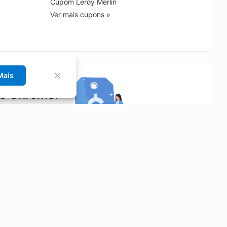
Cupom Leroy Merlin
Ver mais cupons »
Mais
no Chrome!
rrinho de compras.
Saiba mais
Economizar
Siga-nos
Aluguel de Carros
Facebook