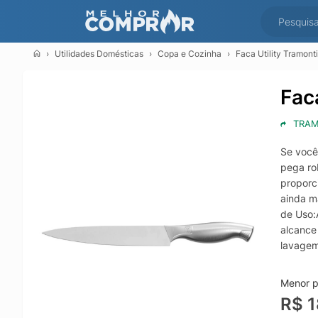
Utilidades Domésticas
Copa e Cozinha
Faca Utility Tramont
Fac
TRAM
Se você
pega ro
proporci
ainda m
de Uso:
alcance
lavagem
faca. N
Tramont
Menor pr
Informaç
R$ 
devido 