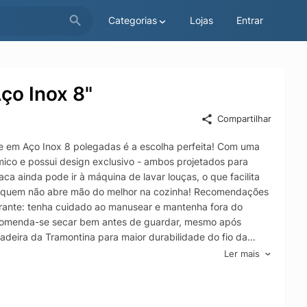
Categorias
Lojas
Entrar
ço Inox 8"
Compartilhar
ime em Aço Inox 8 polegadas é a escolha perfeita! Com uma
mico e possui design exclusivo - ambos projetados para
ca ainda pode ir à máquina de lavar louças, o que facilita
ara quem não abre mão do melhor na cozinha! Recomendações
rante: tenha cuidado ao manusear e mantenha fora do
ecomenda-se secar bem antes de guardar, mesmo após
eira da Tramontina para maior durabilidade do fio da
antenha sempre sua faca afiada utilizando os afiadores da
Ler mais
 reciclagem vigentes. - Foto meramente ilustrativa.
a a dia; - A lâmina de aço inox têm maior durabilidade do fio
características garantindo durabilidade e higiene.