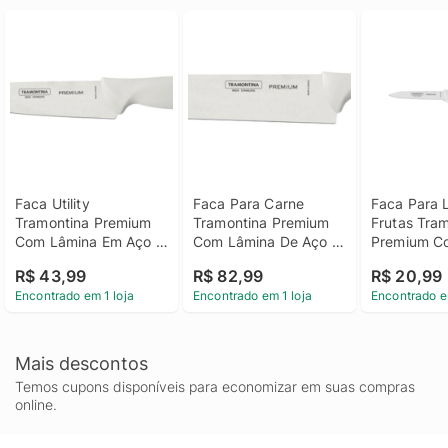
Faca Utility 
Faca Para Carne 
Faca Para 
Tramontina Premium 
Tramontina Premium 
Frutas Tram
Com Lâmina Em Aço 
Com Lâmina De Aço 
Premium Co
Inox E Cabo De 
Inox E Cabo De 
Em Aço Ino
R$ 43,99
R$ 82,99
R$ 20,99
Polipropileno Branco 
Polipropileno Branco 
De Polipropi
Encontrado em 1 loja
Encontrado em 1 loja
Encontrado e
6"
10"
Branco 4"
Mais descontos
Temos cupons disponíveis para economizar em suas compras
online.