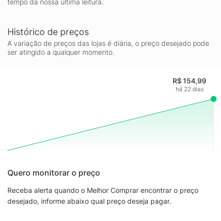
tempo da nossa última leitura.
E conta com dureza da lâmina de 55 e 58 HRC, que garante
maior resistência do fio e precisão no corte. O cabo de
policarbonato reforçado com fibra de vidro garante alta
Histórico de preços
durabilidade, equilíbrio e segurança. O cabo ergonômico
A variação de preços das lojas é diária, o preço desejado pode
proporciona maior segurança, equilíbrio e conforto na hora do
ser atingido a qualquer momento.
corte. Pode ir à máquina de lavar louças facilitando seu dia a
dia.
R$ 154,99
há 22 dias
Quero monitorar o preço
Receba alerta quando o Melhor Comprar encontrar o preço
desejado, informe abaixo qual preço deseja pagar.