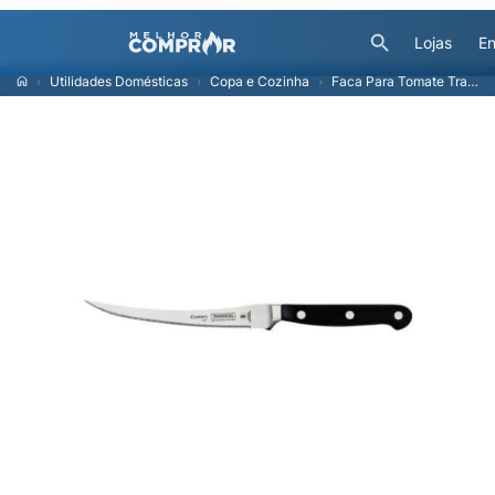
Lojas
En
Utilidades Domésticas
Copa e Cozinha
Faca Para Tomate Tramontina Century Com Lâmina Em Inox E Cabo Preto 5"