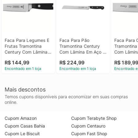
Faca Para Legumes E 
Faca Para Pão 
Faca Para C
Frutas Tramontina 
Tramontina Century 
Tramontina 
Century Com Lâmina 
Com Lâmina Em Aço 
Com Lâmina
Em Aço Inox E Cabo 
Inox E Cabo Em 
Inox E Cabo
R$ 144,99
R$ 224,99
R$ 189,9
Em Policarbonato E 
Policarbonato E Fibra 
Policarbona
Encontrado em 1 loja
Encontrado em 1 loja
Encontrado e
Fibra De Vidro 4"
De Vidro 8"
De Vidro 7"
Mais descontos
Temos cupons disponíveis para economizar em suas compras
online.
Cupom Amazon
Cupom Terabyte Shop
Cupom Casas Bahia
Cupom Centauro
Cupom Le Biscuit
Cupom Fast Shop