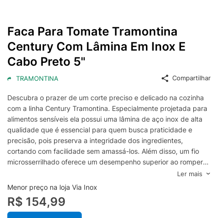
Faca Para Tomate Tramontina
Century Com Lâmina Em Inox E
Cabo Preto 5"
Compartilhar
TRAMONTINA
Descubra o prazer de um corte preciso e delicado na cozinha
com a linha Century Tramontina. Especialmente projetada para
alimentos sensíveis ela possui uma lâmina de aço inox de alta
qualidade que é essencial para quem busca praticidade e
precisão, pois preserva a integridade dos ingredientes,
cortando com facilidade sem amassá-los. Além disso, um fio
microsserrilhado oferece um desempenho superior ao romper
superfícies mais delicadas, como a pele de um tomate,
Ler mais
garantindo cortes impecáveis. Com um cabo ergonômico em
Menor preço na loja Via Inox
materiais resistentes, como policarbonato reforçado com fibra
R$ 154,99
de vidro, você obtém um manuseio seguro e confortável, que
proporciona um equilíbrio perfeito durante o uso. Para