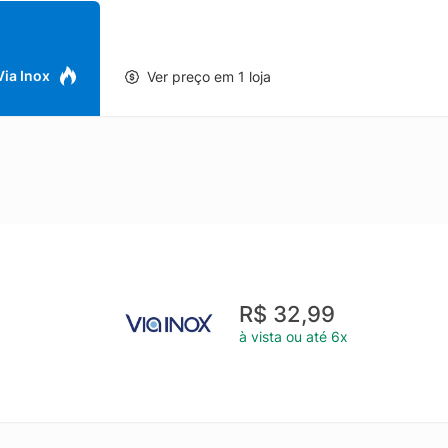
ios em higiene e redução de microorganismos que causam contaminaç
ina a necessidade de limpeza. - Rebites de alumínio. - Pode ir à máq
e ilustrativa.
 Via Inox
Ver preço em 1 loja
R$ 32,99
à vista ou até 6x