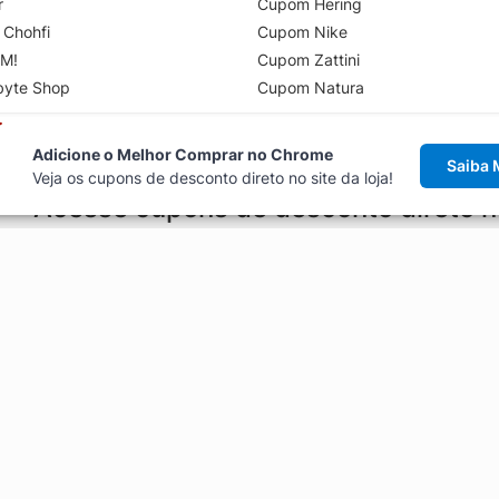
r
Cupom Hering
 Chohfi
Cupom Nike
M!
Cupom Zattini
byte Shop
Cupom Natura
Adicione o Melhor Comprar no Chrome
Saiba 
Veja os cupons de desconto direto no site da loja!
Acesse cupons de desconto direto 
aviso de cupons antes de finalizar uma compra online, direto no ca
Explorar
ódigos promocionais, ofertas e
Artigos