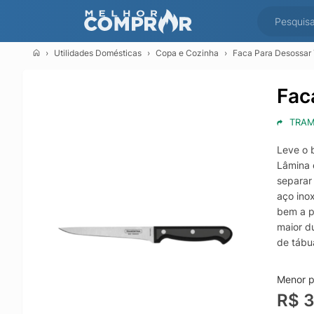
Utilidades Domésticas
Copa e Cozinha
Faca Para Desossar T
Fac
TRAM
Leve o 
Lâmina 
separar
aço ino
bem a p
maior d
de tábu
corte d
e embal
Menor pr
gordura.
R$ 
resistê