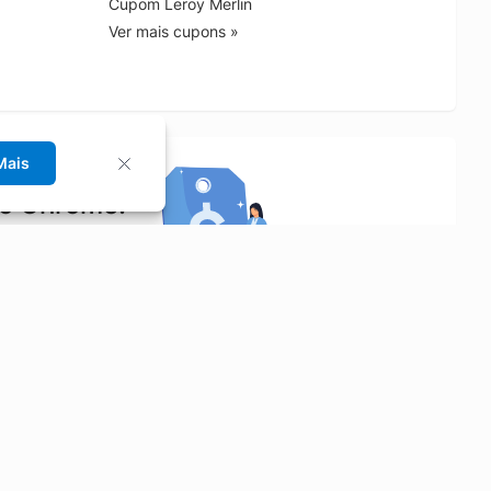
Cupom Leroy Merlin
Ver mais cupons »
Mais
no Chrome!
rrinho de compras.
Saiba mais
Economizar
Siga-nos
Aluguel de Carros
Facebook