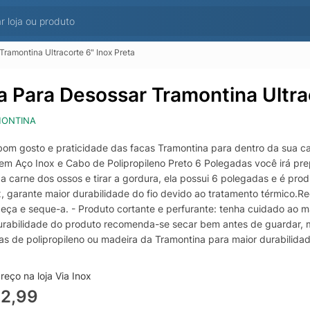
ramontina Ultracorte 6" Inox Preta
a Para Desossar Tramontina Ultrac
ONTINA
bom gosto e praticidade das facas Tramontina para dentro da sua c
em Aço Inox e Cabo de Polipropileno Preto 6 Polegadas você irá prep
 a carne dos ossos e tirar a gordura, ela possui 6 polegadas e é pr
x, garante maior durabilidade do fio devido ao tratamento térmico.R
eça e seque-a. - Produto cortante e perfurante: tenha cuidado ao m
urabilidade do produto recomenda-se secar bem antes de guardar
as de polipropileno ou madeira da Tramontina para maior durabilidade
e alimentos congelados. - Mantenha sempre sua faca afiada utilizand
agens siga as orientações de reciclagem vigentes.Informações Adicion
eço na loja Via Inox
 - A lâmina de aço inox têm maior durabilidade do fio devido ao tra
32,99
ncia e durabilidade. E conta com proteção antimicrobiana, que inibe