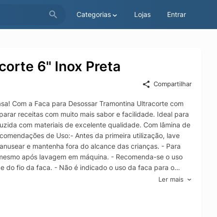
Categorias
Lojas
Entrar
orte 6" Inox Preta
Compartilhar
asa! Com a Faca para Desossar Tramontina Ultracorte com
arar receitas com muito mais sabor e facilidade. Ideal para
oduzida com materiais de excelente qualidade. Com lâmina de
ecomendações de Uso:- Antes da primeira utilização, lave
anusear e mantenha fora do alcance das crianças. - Para
, mesmo após lavagem em máquina. - Recomenda-se o uso
 do fio da faca. - Não é indicado o uso da faca para o
o os afiadores da Tramontina. - Para descarte dos produtos
Ler mais
ais:- Ideal para separar a carne dos ossos e tirar a
tamento térmico. - O cabo de polipropileno possui maior
 e reduz o crescimento de bactérias e fungos proporcionando