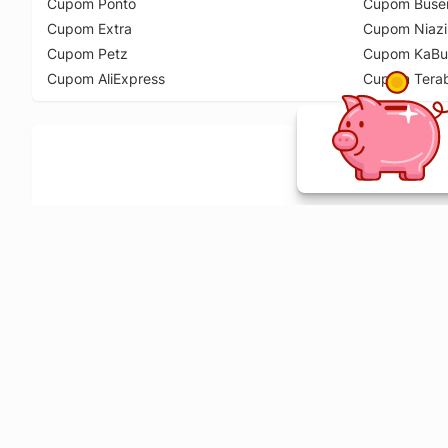
Cupom Ponto
Cupom Buse
Cupom Extra
Cupom Niazi
Cupom Petz
Cupom KaBu
Cupom AliExpress
Cupom Tera
Ative a extensão de descontos e receba 
Sobre o Melhor Comprar
O Melhor Comprar é especializado em cupons de desconto, c