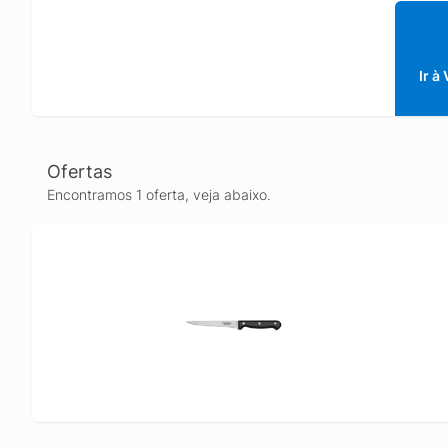
benefíc
não elim
merament
Ir à
Ofertas
Encontramos 1 oferta, veja abaixo.