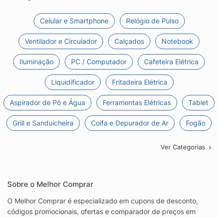
Celular e Smartphone
Relógio de Pulso
Ventilador e Circulador
Calçados
Notebook
Iluminação
PC / Computador
Cafeteira Elétrica
Liquidificador
Fritadeira Elétrica
Aspirador de Pó e Água
Ferramentas Elétricas
Tablet
Grill e Sanduicheira
Coifa e Depurador de Ar
Fogão
Ver Categorias
Sobre o Melhor Comprar
O Melhor Comprar é especializado em cupons de desconto,
códigos promocionais, ofertas e comparador de preços em