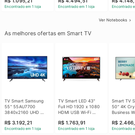
R$ 1.095,21
R$ 4.494,51
R$ 4.148,
Linux 14 - 3002181
GTX 1650 4GB 15.6 
SSD Win 1
Encontrado em 1 loja
Encontrado em 1 loja
Encontrado e
FHD Linux - Preto
Ver Notebooks
As melhores ofertas em Smart TV
TV Smart Samsung 
TV Smart LED 43" 
Smart TV S
55" 55AU7700 
Full HD 1920 x 1080 
50" 4K Crys
3840x2160 UHD 
HDMI USB Wi-Fi 
Business Wi
HDMI USB Wi-Fi 
Bluetooh 
BT 5.2 - 
R$ 3.192,21
R$ 1.763,91
R$ 2.466
Bluetooth
43LM631C0SB LG
LH50BEFH
Encontrado em 1 loja
Encontrado em 1 loja
Encontrado e