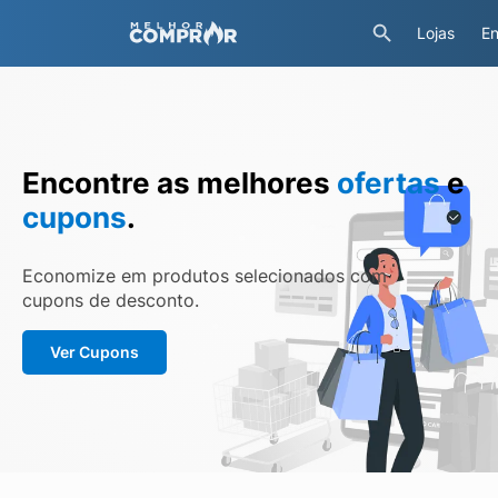
Lojas
En
Encontre as melhores
ofertas
e
cupons
.
Economize em produtos selecionados com
cupons de desconto.
Ver Cupons