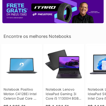
Encontre os melhores Notebooks
Notebook Positivo 
Notebook Lenovo 
Notebook L
Motion C4128Ei Intel 
IdeaPad Gaming 3i 
IdeaPad Sli
Celeron Dual Core 
Core i5 11300H 8GB 
Intel Core 
4GB SSD 128GB 
DDR4 512GB SSD 
8GB DDR5 