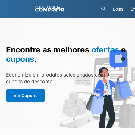
Lojas
En
Encontre as melhores
ofertas
e
cupons
.
Economize em produtos selecionados com
cupons de desconto.
Ver Cupons