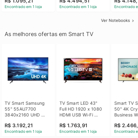
R$ 1.095,21
R$ 4.494,51
R$ 4.148,
Linux 14 - 3002181
GTX 1650 4GB 15.6 
SSD Win 1
Encontrado em 1 loja
Encontrado em 1 loja
Encontrado e
FHD Linux - Preto
Ver Notebooks
As melhores ofertas em Smart TV
TV Smart Samsung 
TV Smart LED 43" 
Smart TV S
55" 55AU7700 
Full HD 1920 x 1080 
50" 4K Crys
3840x2160 UHD 
HDMI USB Wi-Fi 
Business Wi
HDMI USB Wi-Fi 
Bluetooh 
BT 5.2 - 
R$ 3.192,21
R$ 1.763,91
R$ 2.466
Bluetooth
43LM631C0SB LG
LH50BEFH
Encontrado em 1 loja
Encontrado em 1 loja
Encontrado e