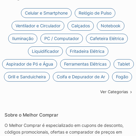
Celular e Smartphone
Relógio de Pulso
Ventilador e Circulador
Calçados
Notebook
Iluminação
PC / Computador
Cafeteira Elétrica
Liquidificador
Fritadeira Elétrica
Aspirador de Pó e Água
Ferramentas Elétricas
Tablet
Grill e Sanduicheira
Coifa e Depurador de Ar
Fogão
Ver Categorias
Sobre o Melhor Comprar
O Melhor Comprar é especializado em cupons de desconto,
códigos promocionais, ofertas e comparador de preços em