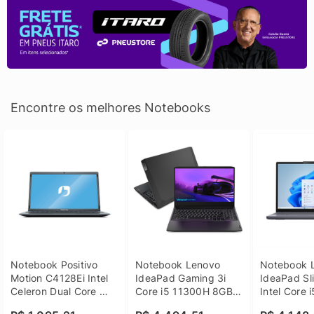
Encontre os melhores Notebooks
Notebook Positivo 
Notebook Lenovo 
Notebook L
Motion C4128Ei Intel 
IdeaPad Gaming 3i 
IdeaPad Sli
Celeron Dual Core 
Core i5 11300H 8GB 
Intel Core 
4GB SSD 128GB 
DDR4 512GB SSD 
8GB DDR5 