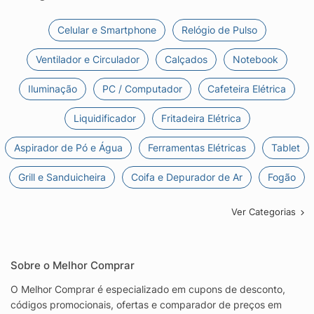
Celular e Smartphone
Relógio de Pulso
Ventilador e Circulador
Calçados
Notebook
Iluminação
PC / Computador
Cafeteira Elétrica
Liquidificador
Fritadeira Elétrica
Aspirador de Pó e Água
Ferramentas Elétricas
Tablet
Grill e Sanduicheira
Coifa e Depurador de Ar
Fogão
Ver Categorias
Sobre o Melhor Comprar
O Melhor Comprar é especializado em cupons de desconto,
códigos promocionais, ofertas e comparador de preços em