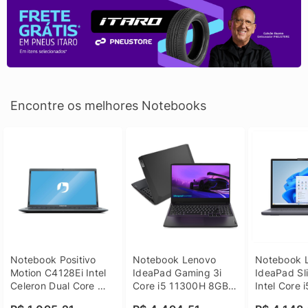
Encontre os melhores Notebooks
Notebook Positivo 
Notebook Lenovo 
Notebook L
Motion C4128Ei Intel 
IdeaPad Gaming 3i 
IdeaPad Sli
Celeron Dual Core 
Core i5 11300H 8GB 
Intel Core 
4GB SSD 128GB 
DDR4 512GB SSD 
8GB DDR5 