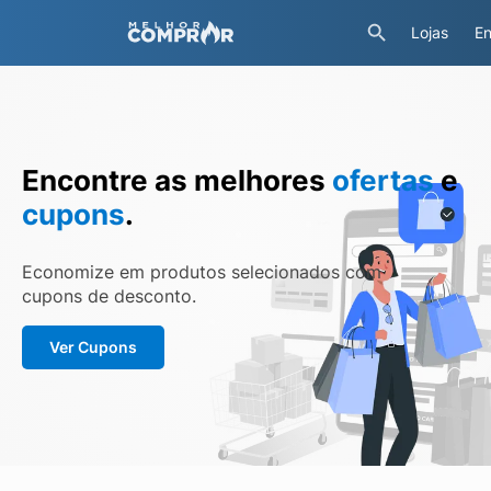
Lojas
En
Encontre as melhores
ofertas
e
cupons
.
Economize em produtos selecionados com
cupons de desconto.
Ver Cupons