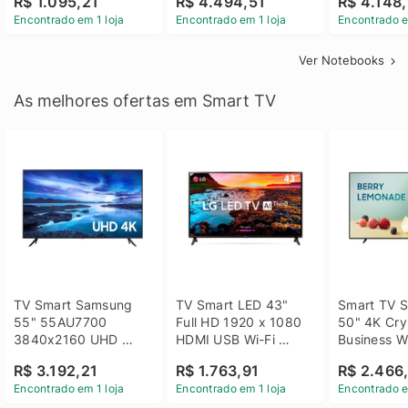
R$ 1.095,21
R$ 4.494,51
R$ 4.148,
Linux 14 - 3002181
GTX 1650 4GB 15.6 
SSD Win 1
Encontrado em 1 loja
Encontrado em 1 loja
Encontrado e
FHD Linux - Preto
Ver Notebooks
As melhores ofertas em Smart TV
TV Smart Samsung 
TV Smart LED 43" 
Smart TV S
55" 55AU7700 
Full HD 1920 x 1080 
50" 4K Crys
3840x2160 UHD 
HDMI USB Wi-Fi 
Business Wi
HDMI USB Wi-Fi 
Bluetooh 
BT 5.2 - 
R$ 3.192,21
R$ 1.763,91
R$ 2.466
Bluetooth
43LM631C0SB LG
LH50BEFH
Encontrado em 1 loja
Encontrado em 1 loja
Encontrado e