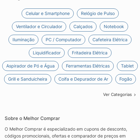
Celular e Smartphone
Relógio de Pulso
Ventilador e Circulador
Calçados
Notebook
Iluminação
PC / Computador
Cafeteira Elétrica
Liquidificador
Fritadeira Elétrica
Aspirador de Pó e Água
Ferramentas Elétricas
Tablet
Grill e Sanduicheira
Coifa e Depurador de Ar
Fogão
Ver Categorias
Sobre o Melhor Comprar
O Melhor Comprar é especializado em cupons de desconto,
códigos promocionais, ofertas e comparador de preços em