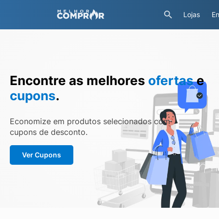
Lojas
En
Encontre as melhores
ofertas
e
cupons
.
Economize em produtos selecionados com
cupons de desconto.
Ver Cupons