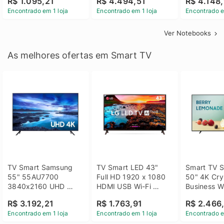
R$ 1.095,21
R$ 4.494,51
R$ 4.148,
Linux 14 - 3002181
GTX 1650 4GB 15.6 
SSD Win 1
Encontrado em 1 loja
Encontrado em 1 loja
Encontrado e
FHD Linux - Preto
Ver Notebooks
As melhores ofertas em Smart TV
TV Smart Samsung 
TV Smart LED 43" 
Smart TV S
55" 55AU7700 
Full HD 1920 x 1080 
50" 4K Crys
3840x2160 UHD 
HDMI USB Wi-Fi 
Business Wi
HDMI USB Wi-Fi 
Bluetooh 
BT 5.2 - 
R$ 3.192,21
R$ 1.763,91
R$ 2.466
Bluetooth
43LM631C0SB LG
LH50BEFH
Encontrado em 1 loja
Encontrado em 1 loja
Encontrado e