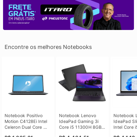
Encontre os melhores Notebooks
Notebook Positivo 
Notebook Lenovo 
Notebook L
Motion C4128Ei Intel 
IdeaPad Gaming 3i 
IdeaPad Sli
Celeron Dual Core 
Core i5 11300H 8GB 
Intel Core 
4GB SSD 128GB 
DDR4 512GB SSD 
8GB DDR5 