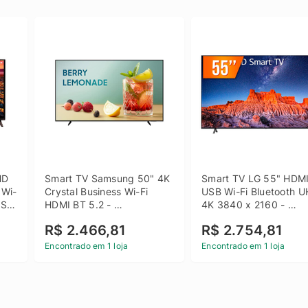
D 
Smart TV Samsung 50" 4K 
Smart TV LG 55" HDMI
 Wi-
Crystal Business Wi-Fi 
USB Wi-Fi Bluetooth U
SB 
HDMI BT 5.2 - 
4K 3840 x 2160 - 
LH50BEFH4GGXZD
55UQ801C0SB
R$ 2.466,81
R$ 2.754,81
Encontrado em 1 loja
Encontrado em 1 loja