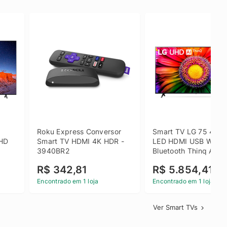
 
Roku Express Conversor 
Smart TV LG 75 4K U
HD 
Smart TV HDMI 4K HDR - 
LED HDMI USB Wi-Fi 
3940BR2
Bluetooth Thinq AI - 
75UR871C0SA.BWZ
R$ 342,81
R$ 5.854,41
Encontrado em 1 loja
Encontrado em 1 loja
Ver Smart TVs