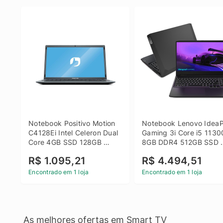
Notebook Positivo Motion 
Notebook Lenovo IdeaP
C4128Ei Intel Celeron Dual 
Gaming 3i Core i5 1130
Core 4GB SSD 128GB 
8GB DDR4 512GB SSD 
Linux 14 - 3002181
GTX 1650 4GB 15.6 FHD
R$ 1.095,21
R$ 4.494,51
Linux - Preto
Encontrado em 1 loja
Encontrado em 1 loja
As melhores ofertas em Smart TV