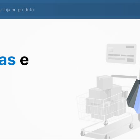
tas
e