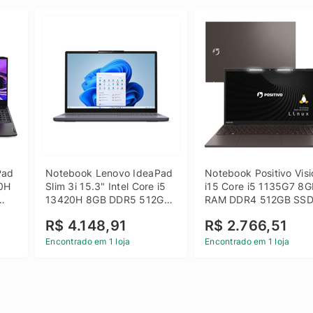
ad 
Notebook Lenovo IdeaPad 
Notebook Positivo Visi
0H 
Slim 3i 15.3" Intel Core i5 
i15 Core i5 1135G7 8G
13420H 8GB DDR5 512GB 
RAM DDR4 512GB SSD
 
SSD Win 11 Home
15.6 Full HD Linux - C
R$ 4.148,91
R$ 2.766,51
Encontrado em 1 loja
Encontrado em 1 loja