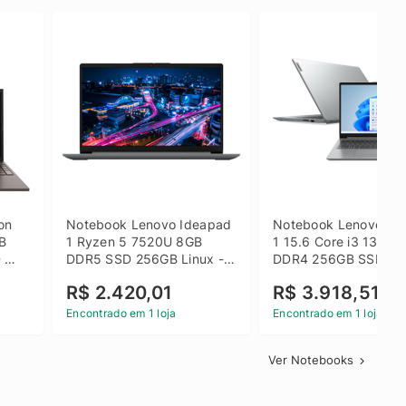
on 
Notebook Lenovo Ideapad 
Notebook Lenovo Ide
B 
1 Ryzen 5 7520U 8GB 
1 15.6 Core i3 1315U
 
DDR5 SSD 256GB Linux - 
DDR4 256GB SSD FH
inza
82X5S00100
Windows 11 Home Ci
R$ 2.420,01
R$ 3.918,51
Encontrado em 1 loja
Encontrado em 1 loja
Ver Notebooks