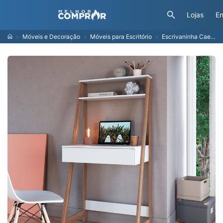
Lojas
En
Móveis e Decoração
Móveis para Escritório
Escrivaninha Caen 1 Gv Branca E Montana