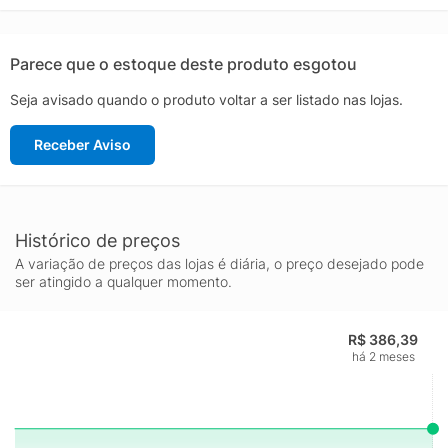
e detalhes que fazem a decoração ficar ainda mais especial e
de bom gosto, do jeitinho que você merece ;)
Parece que o estoque deste produto esgotou
Seja avisado quando o produto voltar a ser listado nas lojas.
Receber Aviso
Histórico de preços
A variação de preços das lojas é diária, o preço desejado pode
ser atingido a qualquer momento.
R$ 386,39
há 2 meses