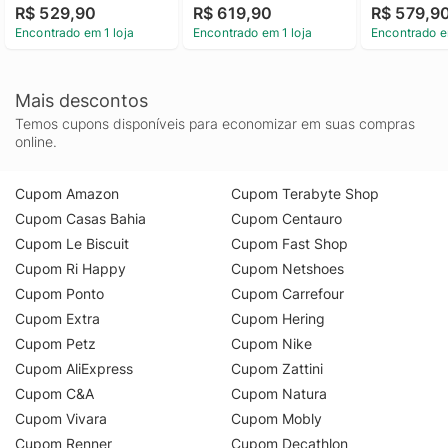
R$ 529,90
R$ 619,90
R$ 579,9
cm
Encontrado em 1 loja
Encontrado em 1 loja
Encontrado e
Mais descontos
Temos cupons disponíveis para economizar em suas compras
online.
Cupom Amazon
Cupom Terabyte Shop
Cupom Casas Bahia
Cupom Centauro
Cupom Le Biscuit
Cupom Fast Shop
Cupom Ri Happy
Cupom Netshoes
Cupom Ponto
Cupom Carrefour
Cupom Extra
Cupom Hering
Cupom Petz
Cupom Nike
Cupom AliExpress
Cupom Zattini
Cupom C&A
Cupom Natura
Cupom Vivara
Cupom Mobly
Cupom Renner
Cupom Decathlon