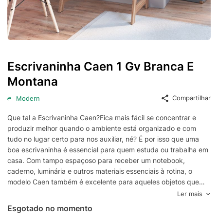
Escrivaninha Caen 1 Gv Branca E
Montana
Compartilhar
Modern
Que tal a Escrivaninha Caen?Fica mais fácil se concentrar e
produzir melhor quando o ambiente está organizado e com
tudo no lugar certo para nos auxiliar, né? É por isso que uma
boa escrivaninha é essencial para quem estuda ou trabalha em
casa. Com tampo espaçoso para receber um notebook,
caderno, luminária e outros materiais essenciais à rotina, o
modelo Caen também é excelente para aqueles objetos que
você precisa ter rápido alcance, pois tem 1 gaveta. Enquanto
Ler mais
toda essa funcionalidade deixa o dia a dia mais prático, o
Esgotado no momento
design deixa mais bonito: cor clássica, estrutura de bom gosto