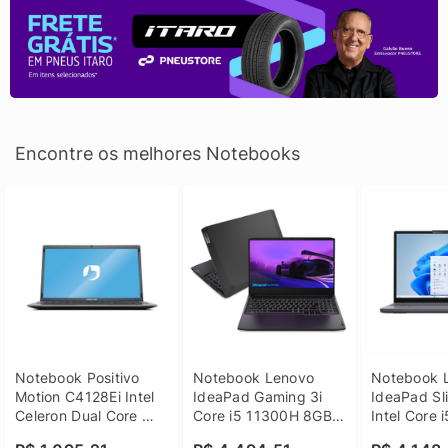
Encontre os melhores Notebooks
Notebook Positivo 
Notebook Lenovo 
Notebook L
Motion C4128Ei Intel 
IdeaPad Gaming 3i 
IdeaPad Sli
Celeron Dual Core 
Core i5 11300H 8GB 
Intel Core 
4GB SSD 128GB 
DDR4 512GB SSD 
8GB DDR5 