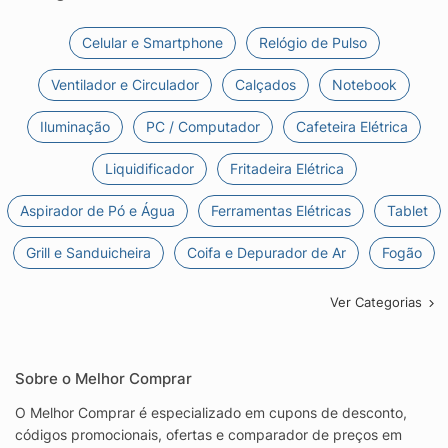
Celular e Smartphone
Relógio de Pulso
Ventilador e Circulador
Calçados
Notebook
Iluminação
PC / Computador
Cafeteira Elétrica
Liquidificador
Fritadeira Elétrica
Aspirador de Pó e Água
Ferramentas Elétricas
Tablet
Grill e Sanduicheira
Coifa e Depurador de Ar
Fogão
Ver Categorias
Sobre o Melhor Comprar
O Melhor Comprar é especializado em cupons de desconto,
códigos promocionais, ofertas e comparador de preços em