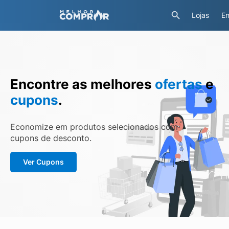
Lojas
En
Encontre as melhores
ofertas
e
cupons
.
Economize em produtos selecionados com
cupons de desconto.
Ver Cupons