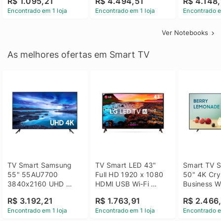
R$ 1.095,21
R$ 4.494,51
R$ 4.148,
Linux 14 - 3002181
GTX 1650 4GB 15.6 
SSD Win 1
Encontrado em 1 loja
Encontrado em 1 loja
Encontrado e
FHD Linux - Preto
Ver Notebooks
As melhores ofertas em Smart TV
TV Smart Samsung 
TV Smart LED 43" 
Smart TV S
55" 55AU7700 
Full HD 1920 x 1080 
50" 4K Crys
3840x2160 UHD 
HDMI USB Wi-Fi 
Business Wi
HDMI USB Wi-Fi 
Bluetooh 
BT 5.2 - 
R$ 3.192,21
R$ 1.763,91
R$ 2.466
Bluetooth
43LM631C0SB LG
LH50BEFH
Encontrado em 1 loja
Encontrado em 1 loja
Encontrado e