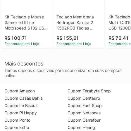
Kit Teclado e Mouse 
Teclado Membrana 
Kit Teclado
Gamer e Office 
Redragon Karura 2 
Multi TC310
Motospeed S102 USB 
K502RGB Teclas 
USB 1200DP
104 Teclas ABNT2 - 
Chocolate RGB C/Fio 
Teclas Multi
R$ 100,71
R$ 155,61
R$ 76,41
Preto
Preto
Preto
Encontrado em 1 loja
Encontrado em 1 loja
Encontrado e
Mais descontos
Temos cupons disponíveis para economizar em suas compras
online.
Cupom Amazon
Cupom Terabyte Shop
Cupom Casas Bahia
Cupom Centauro
Cupom Le Biscuit
Cupom Fast Shop
Cupom Ri Happy
Cupom Netshoes
Cupom Ponto
Cupom Carrefour
Cupom Extra
Cupom Hering