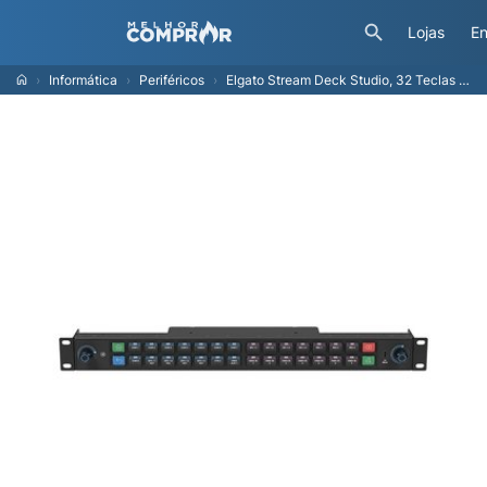
Lojas
En
Informática
Periféricos
Elgato Stream Deck Studio, 32 Teclas LCD, 2 Dials, preto - 10GBO9901