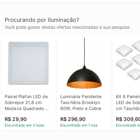
Procurando por Iluminação?
Você pode gostar destas ofertas relacionadas a sua pesquisa.
Painel Plafon LED de 
Luminária Pendente 
Kit 8 Painéi
Sobrepor 21,8 cm 
Taschibra Brooklyn 
LED de Sob
Modaza Quadrado 
60W, Preto e Cobre
cm Taschibr
18W, Branco 6500K
Quadrado 1
R$ 29,90
R$ 296,90
R$ 309,6
Branca 65
Encontrado em 3 lojas
Encontrado em 1 loja
Encontrado e