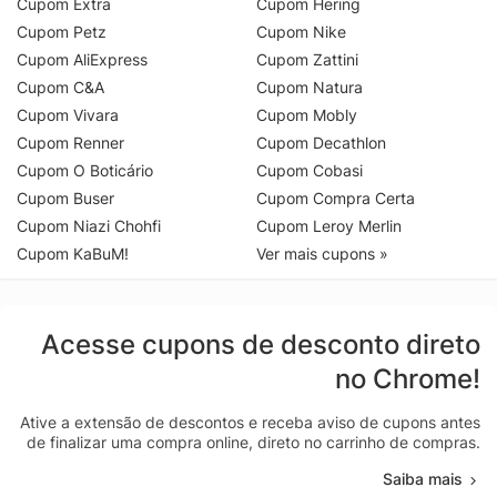
Cupom Extra
Cupom Hering
Cupom Petz
Cupom Nike
Cupom AliExpress
Cupom Zattini
Cupom C&A
Cupom Natura
Cupom Vivara
Cupom Mobly
Cupom Renner
Cupom Decathlon
Cupom O Boticário
Cupom Cobasi
Cupom Buser
Cupom Compra Certa
Cupom Niazi Chohfi
Cupom Leroy Merlin
Cupom KaBuM!
Ver mais cupons »
Acesse cupons de desconto direto
no Chrome!
Ative a extensão de descontos e receba aviso de cupons antes
de finalizar uma compra online, direto no carrinho de compras.
Saiba mais