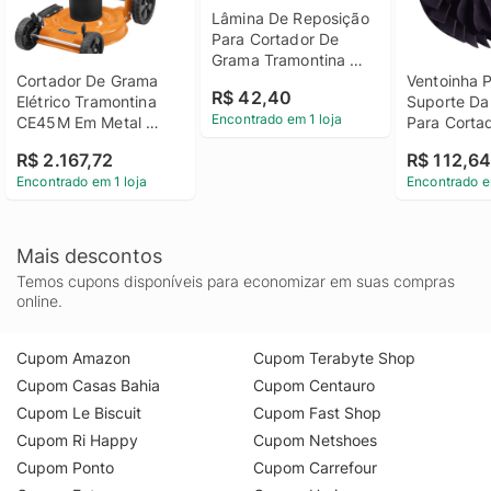
Lâmina De Reposição 
Para Cortador De 
Grama Tramontina 
CE45M 450mm
Cortador De Grama 
Ventoinha Pl
R$ 42,40
Elétrico Tramontina 
Suporte Da
Encontrado em 1 loja
CE45M Em Metal 
Para Cortad
2500W 127V
Grama Tram
R$ 2.167,72
R$ 112,6
CE45M
Encontrado em 1 loja
Encontrado e
Mais descontos
Temos cupons disponíveis para economizar em suas compras
online.
Cupom Amazon
Cupom Terabyte Shop
Cupom Casas Bahia
Cupom Centauro
Cupom Le Biscuit
Cupom Fast Shop
Cupom Ri Happy
Cupom Netshoes
Cupom Ponto
Cupom Carrefour