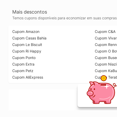
Mais descontos
Temos cupons disponíveis para economizar em suas compras 
Cupom Amazon
Cupom C&A
Cupom Casas Bahia
Cupom Vivar
Cupom Le Biscuit
Cupom Renn
Cupom Ri Happy
Cupom O Bot
Cupom Ponto
Cupom Buse
Cupom Extra
Cupom Niazi
Cupom Petz
Cupom KaBu
Cupom AliExpress
Cupom Tera
Ative a extensão de descontos e receba 