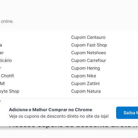
online.
Cupom Centauro
a
Cupom Fast Shop
er
Cupom Netshoes
icário
Cupom Carrefour
r
Cupom Hering
 Chohfi
Cupom Nike
M!
Cupom Zattini
byte Shop
Cupom Natura
Adicione o Melhor Comprar no Chrome
Saiba 
Veja os cupons de desconto direto no site da loja!
Acesse cupons de desconto direto 
aviso de cupons antes de finalizar uma compra online, direto no ca