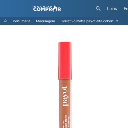
Lojas
En
Perfumaria
Maquiagem
Corretivo matte payot alta cobertura cor 4