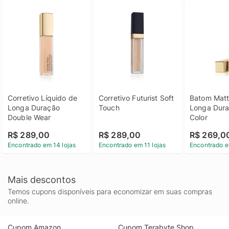
Corretivo Líquido de 
Corretivo Futurist Soft 
Batom Matt
Longa Duração 
Touch
Longa Dura
Double Wear
Color
R$ 289,00
R$ 289,00
R$ 269,0
Encontrado em 14 lojas
Encontrado em 11 lojas
Encontrado e
Mais descontos
Temos cupons disponíveis para economizar em suas compras
online.
Cupom Amazon
Cupom Terabyte Shop