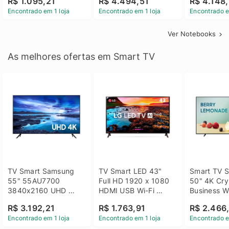
R$ 1.095,21
R$ 4.494,51
R$ 4.148,
Linux 14 - 3002181
GTX 1650 4GB 15.6 
SSD Win 1
Encontrado em 1 loja
Encontrado em 1 loja
Encontrado e
FHD Linux - Preto
Ver Notebooks
As melhores ofertas em Smart TV
TV Smart Samsung 
TV Smart LED 43" 
Smart TV S
55" 55AU7700 
Full HD 1920 x 1080 
50" 4K Crys
3840x2160 UHD 
HDMI USB Wi-Fi 
Business Wi
HDMI USB Wi-Fi 
Bluetooh 
BT 5.2 - 
R$ 3.192,21
R$ 1.763,91
R$ 2.466
Bluetooth
43LM631C0SB LG
LH50BEFH
Encontrado em 1 loja
Encontrado em 1 loja
Encontrado e