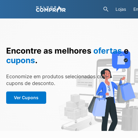
Lojas
En
Encontre as melhores
ofertas
e
cupons
.
Economize em produtos selecionados com
cupons de desconto.
Ver Cupons