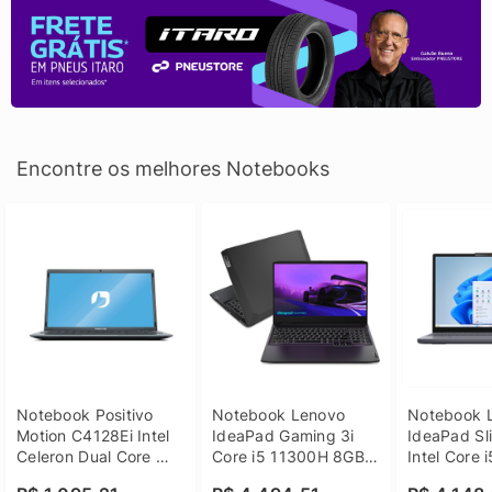
Encontre os melhores Notebooks
Notebook Positivo 
Notebook Lenovo 
Notebook L
Motion C4128Ei Intel 
IdeaPad Gaming 3i 
IdeaPad Sli
Celeron Dual Core 
Core i5 11300H 8GB 
Intel Core 
4GB SSD 128GB 
DDR4 512GB SSD 
8GB DDR5 