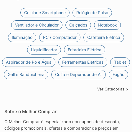
Celular e Smartphone
Relógio de Pulso
Ventilador e Circulador
Calçados
Notebook
Iluminação
PC / Computador
Cafeteira Elétrica
Liquidificador
Fritadeira Elétrica
Aspirador de Pó e Água
Ferramentas Elétricas
Tablet
Grill e Sanduicheira
Coifa e Depurador de Ar
Fogão
Ver Categorias
Sobre o Melhor Comprar
O Melhor Comprar é especializado em cupons de desconto,
códigos promocionais, ofertas e comparador de preços em