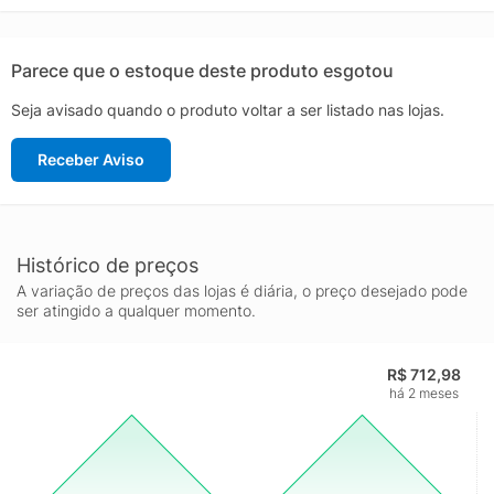
versatilidade na hora de combinar com outras peças de
mobiliário e compor o ambiente dos sonhos. Seu lar-style
agradece!
Parece que o estoque deste produto esgotou
Seja avisado quando o produto voltar a ser listado nas lojas.
Receber Aviso
Histórico de preços
A variação de preços das lojas é diária, o preço desejado pode
ser atingido a qualquer momento.
R$ 712,98
há 2 meses