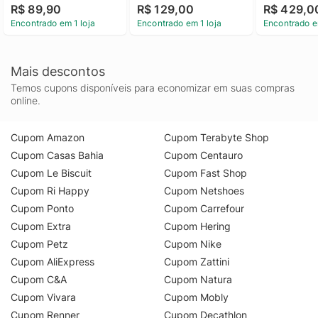
R$ 89,90
R$ 129,00
R$ 429,0
Encontrado em 1 loja
Encontrado em 1 loja
Encontrado e
Mais descontos
Temos cupons disponíveis para economizar em suas compras
online.
Cupom Amazon
Cupom Terabyte Shop
Cupom Casas Bahia
Cupom Centauro
Cupom Le Biscuit
Cupom Fast Shop
Cupom Ri Happy
Cupom Netshoes
Cupom Ponto
Cupom Carrefour
Cupom Extra
Cupom Hering
Cupom Petz
Cupom Nike
Cupom AliExpress
Cupom Zattini
Cupom C&A
Cupom Natura
Cupom Vivara
Cupom Mobly
Cupom Renner
Cupom Decathlon