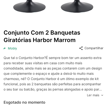
Conjunto Com 2 Banquetas
Giratórias Harbor Marrom
Compartilhar
Mobly
Que tal o Conjunto Harbor?É sempre bom ter um assento extra
para receber suas visitas em casa com muito mais
comodidade, ainda mais se as peças contarem com um design
que complemente o espaço e ajude a deixá-lo muito mais
charmoso, né? O Conjunto Harbor é um ótimo exemplo de kit
funcional, pois as 2 banquetas são perfeitas para acompanhar
o seu bar ou balcão, graças às pernas alongadas e apoio para
os pés, e deixar as confraternizações ainda mais completas e
Ler mais
descontraídas. De quebra, elas são almofadadas e têm uma
Esgotado no momento
combinação de cores que se destaca pela elegância e