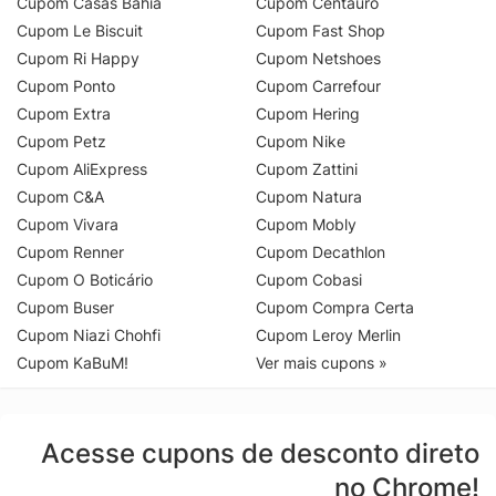
Cupom Casas Bahia
Cupom Centauro
Cupom Le Biscuit
Cupom Fast Shop
Cupom Ri Happy
Cupom Netshoes
Cupom Ponto
Cupom Carrefour
Cupom Extra
Cupom Hering
Cupom Petz
Cupom Nike
Cupom AliExpress
Cupom Zattini
Cupom C&A
Cupom Natura
Cupom Vivara
Cupom Mobly
Cupom Renner
Cupom Decathlon
Cupom O Boticário
Cupom Cobasi
Cupom Buser
Cupom Compra Certa
Cupom Niazi Chohfi
Cupom Leroy Merlin
Cupom KaBuM!
Ver mais cupons »
Acesse cupons de desconto direto
no Chrome!