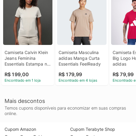
Camiseta Calvin Klein 
Camiseta Masculina 
Camiseta Es
Jeans Feminina 
adidas Manga Curta 
Big Logo H
Essentials Estampa na 
Essentials FeelReady
adidas
Barra - Caqui Claro 
R$ 199,00
R$ 179,99
R$ 79,99
Camiseta Calvin Klein 
Encontrado em 1 loja
Encontrado em 4 lojas
Encontrado e
Jeans Feminina 
Essentials Estampa na 
Barra Caqui Claro Pp
Mais descontos
Temos cupons disponíveis para economizar em suas compras
online.
Cupom Amazon
Cupom Terabyte Shop