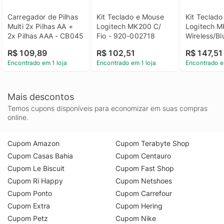
Carregador de Pilhas 
Kit Teclado e Mouse 
Kit Teclado
Multi 2x Pilhas AA + 
Logitech MK200 C/ 
Logitech M
2x Pilhas AAA - CB045
Fio - 920-002718
Wireless/Bl
Grafite - 
R$ 109,89
R$ 102,51
R$ 147,51
Encontrado em 1 loja
Encontrado em 1 loja
Encontrado e
Mais descontos
Temos cupons disponíveis para economizar em suas compras
online.
Cupom Amazon
Cupom Terabyte Shop
Cupom Casas Bahia
Cupom Centauro
Cupom Le Biscuit
Cupom Fast Shop
Cupom Ri Happy
Cupom Netshoes
Cupom Ponto
Cupom Carrefour
Cupom Extra
Cupom Hering
Cupom Petz
Cupom Nike