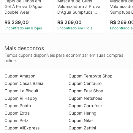
Lápis de Olhos em 
Máscara de Cílios 
Máscara de 
Gel À Prova D'Água 
Volumizadora à Prova 
Volumizador
Double Wear
D'Água Sumptuos 
Sumptuos 
Extreme
R$ 239,00
R$ 269,00
R$ 269,0
Encontrado em 6 lojas
Encontrado em 1 loja
Encontrado e
Mais descontos
Temos cupons disponíveis para economizar em suas compras
online.
Cupom Amazon
Cupom Terabyte Shop
Cupom Casas Bahia
Cupom Centauro
Cupom Le Biscuit
Cupom Fast Shop
Cupom Ri Happy
Cupom Netshoes
Cupom Ponto
Cupom Carrefour
Cupom Extra
Cupom Hering
Cupom Petz
Cupom Nike
Cupom AliExpress
Cupom Zattini