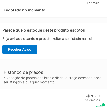
oferece fios longos e com volume já na camada inicial. Sua
Ler mais
barreira contra a água e a transpiração mantém um look
Esgotado no momento
incrível, sem manchar ou sumir a cor. LÁPIS PARA OLHOS O
parceiro cotidiano para um contorno em destaque. O Lápis
Preto Para Olhos POP possui um toque suave e desliza de
forma leve , o que proporciona aplicação descomplicada . Com
Parece que o estoque deste produto esgotou
alta intensidade de cor, utilize para traçar junto aos cílios, na
Seja avisado quando o produto voltar a ser listado nas lojas.
linha inferior ou sobre toda a pálpebra. Assegura um desenho
exato na produção. Nenhum produto O Boticpario ou Quem
Receber Aviso
Disse, Berenice? é testado em animais, ou seja, este item possui
selo Cruelty Free.
Histórico de preços
A variação de preços das lojas é diária, o preço desejado pode
ser atingido a qualquer momento.
R$ 70,80
há 2 meses