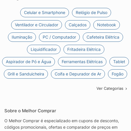
Celular e Smartphone
Relógio de Pulso
Ventilador e Circulador
Calçados
Notebook
Iluminação
PC / Computador
Cafeteira Elétrica
Liquidificador
Fritadeira Elétrica
Aspirador de Pó e Água
Ferramentas Elétricas
Tablet
Grill e Sanduicheira
Coifa e Depurador de Ar
Fogão
Ver Categorias
Sobre o Melhor Comprar
O Melhor Comprar é especializado em cupons de desconto,
códigos promocionais, ofertas e comparador de preços em