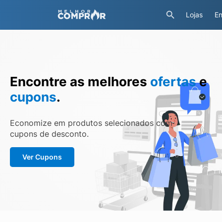
Lojas
En
Encontre as melhores
ofertas
e
cupons
.
Economize em produtos selecionados com
cupons de desconto.
Ver Cupons