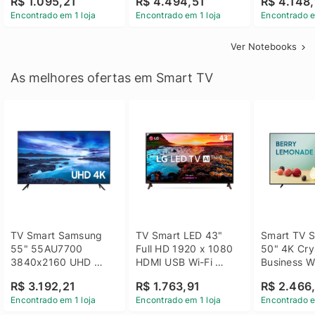
R$ 1.095,21
R$ 4.494,51
R$ 4.148,
Linux 14 - 3002181
GTX 1650 4GB 15.6 
SSD Win 1
Encontrado em 1 loja
Encontrado em 1 loja
Encontrado e
FHD Linux - Preto
Ver Notebooks
As melhores ofertas em Smart TV
TV Smart Samsung 
TV Smart LED 43" 
Smart TV S
55" 55AU7700 
Full HD 1920 x 1080 
50" 4K Crys
3840x2160 UHD 
HDMI USB Wi-Fi 
Business Wi
HDMI USB Wi-Fi 
Bluetooh 
BT 5.2 - 
R$ 3.192,21
R$ 1.763,91
R$ 2.466
Bluetooth
43LM631C0SB LG
LH50BEFH
Encontrado em 1 loja
Encontrado em 1 loja
Encontrado e