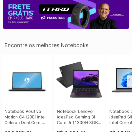
Encontre os melhores Notebooks
Notebook Positivo 
Notebook Lenovo 
Notebook L
Motion C4128Ei Intel 
IdeaPad Gaming 3i 
IdeaPad Sli
Celeron Dual Core 
Core i5 11300H 8GB 
Intel Core 
4GB SSD 128GB 
DDR4 512GB SSD 
8GB DDR5 