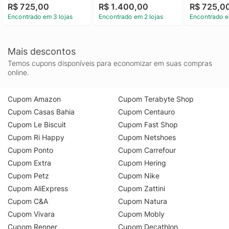
R$ 725,00
R$ 1.400,00
R$ 725,0
Encontrado em 3 lojas
Encontrado em 2 lojas
Encontrado e
Mais descontos
Temos cupons disponíveis para economizar em suas compras
online.
Cupom Amazon
Cupom Terabyte Shop
Cupom Casas Bahia
Cupom Centauro
Cupom Le Biscuit
Cupom Fast Shop
Cupom Ri Happy
Cupom Netshoes
Cupom Ponto
Cupom Carrefour
Cupom Extra
Cupom Hering
Cupom Petz
Cupom Nike
Cupom AliExpress
Cupom Zattini
Cupom C&A
Cupom Natura
Cupom Vivara
Cupom Mobly
Cupom Renner
Cupom Decathlon