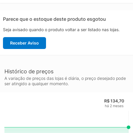
O Boticário é testado em animais, ou seja, estes itens possuem
selo Cruelty Free.
Parece que o estoque deste produto esgotou
Seja avisado quando o produto voltar a ser listado nas lojas.
Receber Aviso
Histórico de preços
A variação de preços das lojas é diária, o preço desejado pode
ser atingido a qualquer momento.
R$ 134,70
há 2 meses