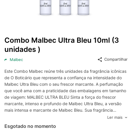
Combo Malbec Ultra Bleu 10ml (3
unidades )
Compartilhar
Malbec
Este Combo Malbec reúne três unidades da fragrância icônicas
de O Boticário que representa a confiança na intensidade do
Malbec Ultra Bleu com o seu frescor marcante. A perfumação
que você ama com a praticidade das embalagens em tamanho
de viagem: MALBEC ULTRA BLEU Sinta a força do frescor
marcante, intenso e profundo de Malbec Ultra Bleu, a versão
mais intensa e marcante de Malbec Bleu. Sua fragrância
amadeirada e fresca é enriquecida por notas ultra refrescantes
Ler mais
do vinho francês maturado no fundo do mar Mediterrâneo, um
Esgotado no momento
processo de fabricação exclusivo no mundo. Nenhum produto