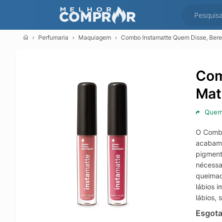
Perfumaria
Maquiagem
Combo Instamatte Quem Disse, Beren
Com
Mat
Quem 
O Combo
acabame
pigment
nécessa
queimad
lábios 
lábios,
possuem
Esgot