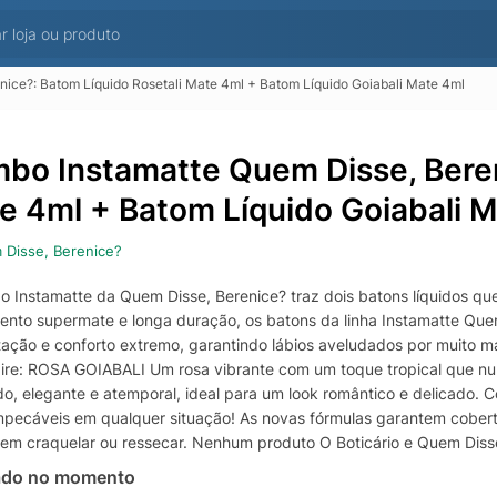
ice?: Batom Líquido Rosetali Mate 4ml + Batom Líquido Goiabali Mate 4ml
bo Instamatte Quem Disse, Beren
e 4ml + Batom Líquido Goiabali 
Disse, Berenice?
 Instamatte da Quem Disse, Berenice? traz dois batons líquidos qu
nto supermate e longa duração, os batons da linha Instamatte Quem 
ação e conforto extremo, garantindo lábios aveludados por muito ma
ire: ROSA GOIABALI Um rosa vibrante com um toque tropical que n
o, elegante e atemporal, ideal para um look romântico e delicado. 
impecáveis em qualquer situação! As novas fórmulas garantem cober
 sem craquelar ou ressecar. Nenhum produto O Boticário e Quem Disse,
 selo Cruelty Free.
ado no momento