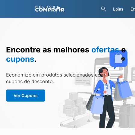
Lojas
En
Encontre as melhores
ofertas
e
cupons
.
Economize em produtos selecionados com
cupons de desconto.
Ver Cupons