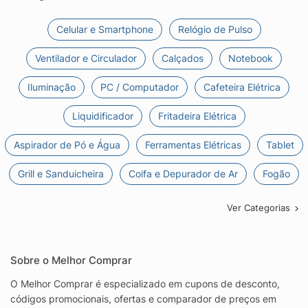
Celular e Smartphone
Relógio de Pulso
Ventilador e Circulador
Calçados
Notebook
Iluminação
PC / Computador
Cafeteira Elétrica
Liquidificador
Fritadeira Elétrica
Aspirador de Pó e Água
Ferramentas Elétricas
Tablet
Grill e Sanduicheira
Coifa e Depurador de Ar
Fogão
Ver Categorias
Sobre o Melhor Comprar
O Melhor Comprar é especializado em cupons de desconto,
códigos promocionais, ofertas e comparador de preços em