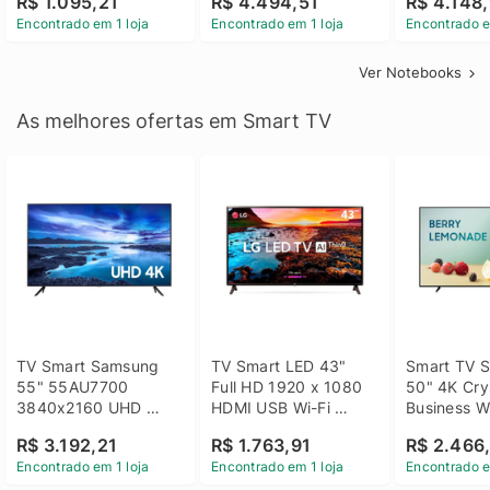
R$ 1.095,21
R$ 4.494,51
R$ 4.148,
Linux 14 - 3002181
GTX 1650 4GB 15.6 
SSD Win 1
Encontrado em 1 loja
Encontrado em 1 loja
Encontrado e
FHD Linux - Preto
Ver Notebooks
As melhores ofertas em Smart TV
TV Smart Samsung 
TV Smart LED 43" 
Smart TV S
55" 55AU7700 
Full HD 1920 x 1080 
50" 4K Crys
3840x2160 UHD 
HDMI USB Wi-Fi 
Business Wi
HDMI USB Wi-Fi 
Bluetooh 
BT 5.2 - 
R$ 3.192,21
R$ 1.763,91
R$ 2.466
Bluetooth
43LM631C0SB LG
LH50BEFH
Encontrado em 1 loja
Encontrado em 1 loja
Encontrado e