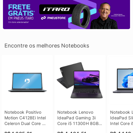
Encontre os melhores Notebooks
Notebook Positivo 
Notebook Lenovo 
Notebook L
Motion C4128Ei Intel 
IdeaPad Gaming 3i 
IdeaPad Sli
Celeron Dual Core 
Core i5 11300H 8GB 
Intel Core 
4GB SSD 128GB 
DDR4 512GB SSD 
8GB DDR5 