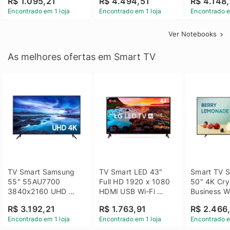
R$ 1.095,21
R$ 4.494,51
R$ 4.148,
Linux 14 - 3002181
GTX 1650 4GB 15.6 
SSD Win 1
Encontrado em 1 loja
Encontrado em 1 loja
Encontrado e
FHD Linux - Preto
Ver Notebooks
As melhores ofertas em Smart TV
TV Smart Samsung 
TV Smart LED 43" 
Smart TV S
55" 55AU7700 
Full HD 1920 x 1080 
50" 4K Crys
3840x2160 UHD 
HDMI USB Wi-Fi 
Business Wi
HDMI USB Wi-Fi 
Bluetooh 
BT 5.2 - 
R$ 3.192,21
R$ 1.763,91
R$ 2.466
Bluetooth
43LM631C0SB LG
LH50BEFH
Encontrado em 1 loja
Encontrado em 1 loja
Encontrado e