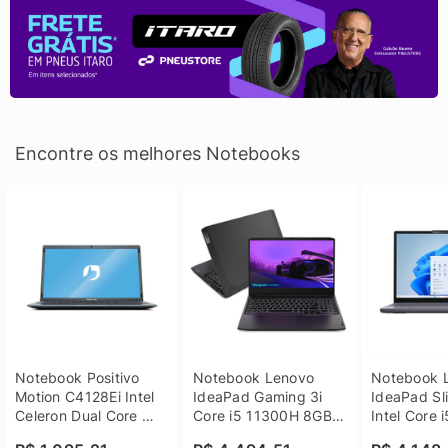
Encontre os melhores Notebooks
Notebook Positivo 
Notebook Lenovo 
Notebook L
Motion C4128Ei Intel 
IdeaPad Gaming 3i 
IdeaPad Sli
Celeron Dual Core 
Core i5 11300H 8GB 
Intel Core 
4GB SSD 128GB 
DDR4 512GB SSD 
8GB DDR5 