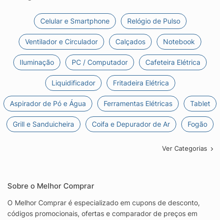
Celular e Smartphone
Relógio de Pulso
Ventilador e Circulador
Calçados
Notebook
Iluminação
PC / Computador
Cafeteira Elétrica
Liquidificador
Fritadeira Elétrica
Aspirador de Pó e Água
Ferramentas Elétricas
Tablet
Grill e Sanduicheira
Coifa e Depurador de Ar
Fogão
Ver Categorias
Sobre o Melhor Comprar
O Melhor Comprar é especializado em cupons de desconto,
códigos promocionais, ofertas e comparador de preços em