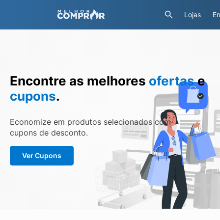
Lojas
En
Encontre as melhores
ofertas
e
cupons
.
Economize em produtos selecionados com
cupons de desconto.
Ver Cupons