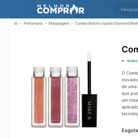
Perfumaria
Maquiagem
Combo Batom Líquido Diamond Make 
Com
Make
O Combo
inovado
de uma 
que pod
um rosa
aplicad
tecnolo
selo Cru
Esgot