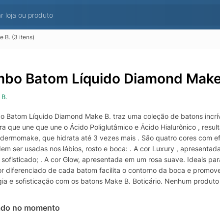
B. (3 itens)
bo Batom Líquido Diamond Make B
 B.
 Batom Líquido Diamond Make B. traz uma coleção de batons incríve
ra que une que une o Ácido Poliglutâmico e Ácido Hialurônico , resu
dermomake, que hidrata até 3 vezes mais . São quatro cores com ef
em ser usadas nos lábios, rosto e boca: . A cor Luxury , apresenta
 sofisticado; . A cor Glow, apresentada em um rosa suave. Ideais pa
or diferenciado de cada batom facilita o contorno da boca e promov
gia e sofisticação com os batons Make B. Boticário. Nenhum produto d
elty Free.
ado no momento