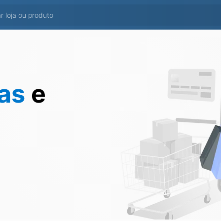
tas
e