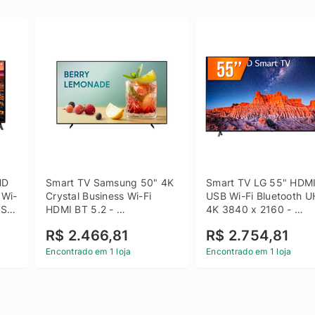
D 
Smart TV Samsung 50" 4K 
Smart TV LG 55" HDMI
 Wi-
Crystal Business Wi-Fi 
USB Wi-Fi Bluetooth U
SB 
HDMI BT 5.2 - 
4K 3840 x 2160 - 
LH50BEFH4GGXZD
55UQ801C0SB
R$ 2.466,81
R$ 2.754,81
Encontrado em 1 loja
Encontrado em 1 loja