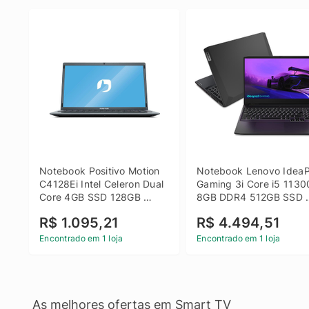
Notebook Positivo Motion 
Notebook Lenovo IdeaP
C4128Ei Intel Celeron Dual 
Gaming 3i Core i5 1130
Core 4GB SSD 128GB 
8GB DDR4 512GB SSD 
Linux 14 - 3002181
GTX 1650 4GB 15.6 FHD
R$ 1.095,21
R$ 4.494,51
Linux - Preto
Encontrado em 1 loja
Encontrado em 1 loja
As melhores ofertas em Smart TV