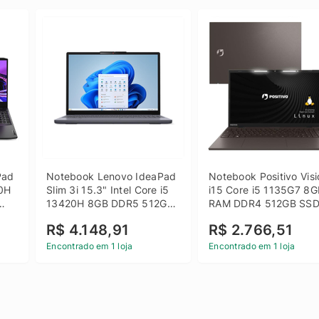
ad 
Notebook Lenovo IdeaPad 
Notebook Positivo Visi
0H 
Slim 3i 15.3" Intel Core i5 
i15 Core i5 1135G7 8G
13420H 8GB DDR5 512GB 
RAM DDR4 512GB SSD
 
SSD Win 11 Home
15.6 Full HD Linux - C
R$ 4.148,91
R$ 2.766,51
Encontrado em 1 loja
Encontrado em 1 loja