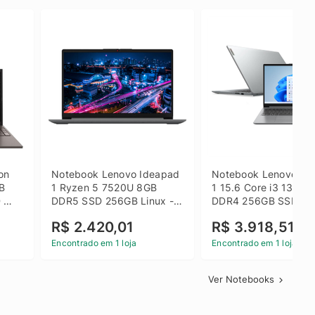
on 
Notebook Lenovo Ideapad 
Notebook Lenovo Ide
B 
1 Ryzen 5 7520U 8GB 
1 15.6 Core i3 1315U
 
DDR5 SSD 256GB Linux - 
DDR4 256GB SSD FH
inza
82X5S00100
Windows 11 Home Ci
R$ 2.420,01
R$ 3.918,51
Encontrado em 1 loja
Encontrado em 1 loja
Ver Notebooks