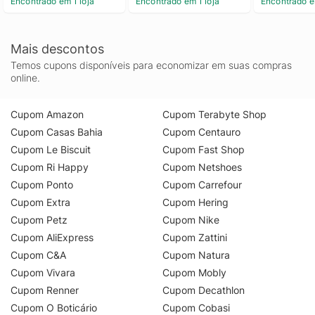
Encontrado em 1 loja
Encontrado em 1 loja
Encontrado e
Mais descontos
Temos cupons disponíveis para economizar em suas compras
online.
Cupom Amazon
Cupom Terabyte Shop
Cupom Casas Bahia
Cupom Centauro
Cupom Le Biscuit
Cupom Fast Shop
Cupom Ri Happy
Cupom Netshoes
Cupom Ponto
Cupom Carrefour
Cupom Extra
Cupom Hering
Cupom Petz
Cupom Nike
Cupom AliExpress
Cupom Zattini
Cupom C&A
Cupom Natura
Cupom Vivara
Cupom Mobly
Cupom Renner
Cupom Decathlon
Cupom O Boticário
Cupom Cobasi