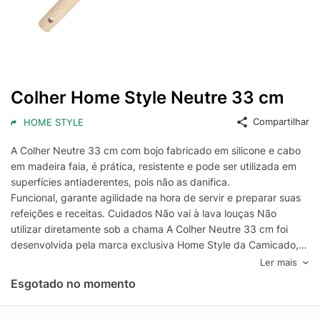
Colher Home Style Neutre 33 cm
Compartilhar
HOME STYLE
A Colher Neutre 33 cm com bojo fabricado em silicone e cabo
em madeira faia, é prática, resistente e pode ser utilizada em
superfícies antiaderentes, pois não as danifica.
Funcional, garante agilidade na hora de servir e preparar suas
refeições e receitas. Cuidados Não vai à lava louças Não
utilizar diretamente sob a chama A Colher Neutre 33 cm foi
desenvolvida pela marca exclusiva Home Style da Camicado,
que transforma cada ambiente da sua casa, oferecendo
Ler mais
praticidade, estilo e excelência em cada detalhe. Sinta o prazer
Esgotado no momento
de viver bem, no seu tempo e do seu jeito. Descubra os
produtos Home Style e viva bem com estilo. Camicado, casa