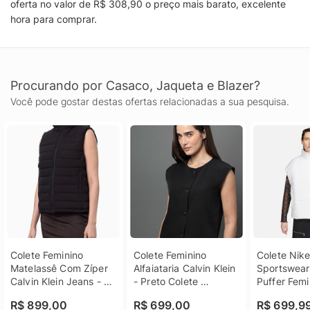
oferta no valor de R$ 308,90 o preço mais barato, excelente
hora para comprar.
Procurando por Casaco, Jaqueta e Blazer?
Você pode gostar destas ofertas relacionadas a sua pesquisa.
Colete Feminino 
Colete Feminino 
Colete Nike
Matelassê Com Zíper 
Alfaiataria Calvin Klein 
Sportswear 
Calvin Klein Jeans - 
- Preto Colete 
Puffer Femi
Preto Colete Feminino 
Feminino Alfaiataria 
R$ 899,00
R$ 699,00
R$ 699,9
Matelassê Com Zíper 
Calvin Klein Preto 40