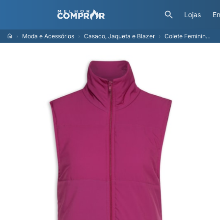
Lojas
En
Moda e Acessórios
Casaco, Jaqueta e Blazer
Colete Feminino Puffer - Rosa