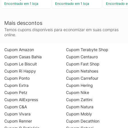
Encontrado em 1 loja
Encontrado em 1 loja
Encontrado e
Calvin Klein Jeans 
Preto g
Mais descontos
Temos cupons disponíveis para economizar em suas compras
online.
Cupom Amazon
Cupom Terabyte Shop
Cupom Casas Bahia
Cupom Centauro
Cupom Le Biscuit
Cupom Fast Shop
Cupom Ri Happy
Cupom Netshoes
Cupom Ponto
Cupom Carrefour
Cupom Extra
Cupom Hering
Cupom Petz
Cupom Nike
Cupom AliExpress
Cupom Zattini
Cupom C&A
Cupom Natura
Cupom Vivara
Cupom Mobly
Cupom Renner
Cupom Decathlon