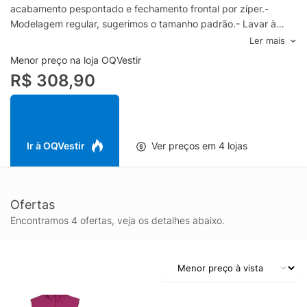
acabamento pespontado e fechamento frontal por zíper.-
Modelagem regular, sugerimos o tamanho padrão.- Lavar à
mãoComposição: 90% Poliéster e 10% ElastanoCor: RosaMarca:
Ler mais
Lauf* Puffer: peça com enchimento
Menor preço na loja OQVestir
R$ 308,90
Ir à OQVestir
Ver preços em 4 lojas
Ofertas
Encontramos 4 ofertas, veja os detalhes abaixo.