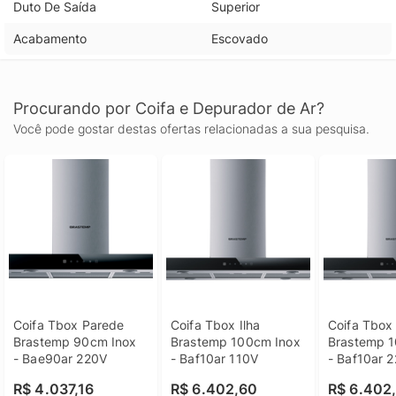
Duto De Saída
Superior
Acabamento
Escovado
Procurando por Coifa e Depurador de Ar?
Você pode gostar destas ofertas relacionadas a sua pesquisa.
Coifa Tbox Parede 
Coifa Tbox Ilha 
Coifa Tbox I
Brastemp 90cm Inox 
Brastemp 100cm Inox 
Brastemp 1
- Bae90ar 220V
- Baf10ar 110V
- Baf10ar 
R$ 4.037,16
R$ 6.402,60
R$ 6.402