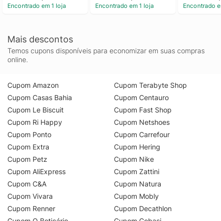
Encontrado em 1 loja
Encontrado em 1 loja
Encontrado e
Mais descontos
Temos cupons disponíveis para economizar em suas compras
online.
Cupom Amazon
Cupom Terabyte Shop
Cupom Casas Bahia
Cupom Centauro
Cupom Le Biscuit
Cupom Fast Shop
Cupom Ri Happy
Cupom Netshoes
Cupom Ponto
Cupom Carrefour
Cupom Extra
Cupom Hering
Cupom Petz
Cupom Nike
Cupom AliExpress
Cupom Zattini
Cupom C&A
Cupom Natura
Cupom Vivara
Cupom Mobly
Cupom Renner
Cupom Decathlon
Cupom O Boticário
Cupom Cobasi