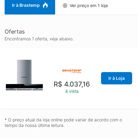
para o dia a dia.
Ir à Brastemp
Ver preço em 1 loja
Além disso, a Coifa Brastemp Inox 90 cm BAE90AR é perfeita
para quem procura um eletrodoméstico robusto, com presença
marcante e foco em desempenho, entregando uma experiência
Ofertas
mais confortável ao cozinhar e elevando o padrão do seu
espaço. Ideal para quem pesquisa por coifa de parede 90 cm
Encontramos 1 oferta, veja abaixo.
inox, coifa Brastemp Tbox e coifa para cozinha moderna com
alta eficiência.
Ir à Loja
R$ 4.037,16
à vista
* O preço atual da loja online pode variar de acordo com o
tempo da nossa última leitura.