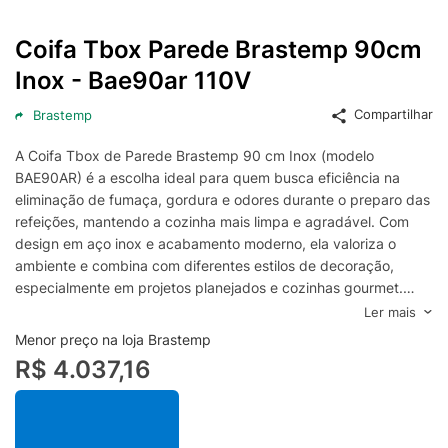
Coifa Tbox Parede Brastemp 90cm
Inox - Bae90ar 110V
Compartilhar
Brastemp
A Coifa Tbox de Parede Brastemp 90 cm Inox (modelo
BAE90AR) é a escolha ideal para quem busca eficiência na
eliminação de fumaça, gordura e odores durante o preparo das
refeições, mantendo a cozinha mais limpa e agradável. Com
design em aço inox e acabamento moderno, ela valoriza o
ambiente e combina com diferentes estilos de decoração,
especialmente em projetos planejados e cozinhas gourmet.
Desenvolvida para instalação na parede, a coifa Brastemp de
Ler mais
90 cm oferece ampla área de cobertura, sendo indicada para
Menor preço na loja Brastemp
fogões e cooktops maiores, ajudando a capturar o vapor com
R$ 4.037,16
mais facilidade. A estrutura tipo Tbox contribui para um visual
contemporâneo e funcional, enquanto o desempenho de
sucção favorece a renovação do ar e reduz o acúmulo de
gordura em móveis e superfícies, trazendo mais praticidade