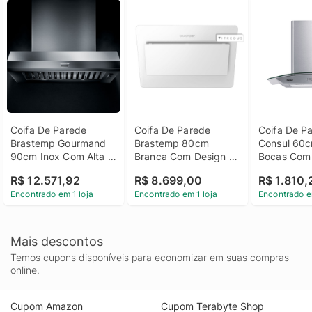
Coifa De Parede 
Coifa De Parede 
Coifa De Pa
Brastemp Gourmand 
Brastemp 80cm 
Consul 60c
90cm Inox Com Alta 
Branca Com Design 
Bocas Com 
Sucção - Bar90br 
Icônico E Alta Sucção 
Em Vidro E 
R$ 12.571,92
R$ 8.699,00
R$ 1.810,
110V
- Gav80ab 220V
Lavar Filtr
Encontrado em 1 loja
Encontrado em 1 loja
Encontrado e
220V
Mais descontos
Temos cupons disponíveis para economizar em suas compras
online.
Cupom Amazon
Cupom Terabyte Shop