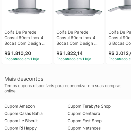
Coifa De Parede 
Coifa De Parede 
Coifa De Pa
Consul 60cm Inox 4 
Consul 60cm Inox 4 
Consul 90cm
Bocas Com Design 
Bocas Com Design 
6 Bocas Co
Em Vidro E Aviso 
Em Vidro E Aviso 
Em Vidro E 
R$ 1.810,20
R$ 1.822,14
R$ 2.012
Lavar Filtro - Cap60ar 
Lavar Filtro Outlet - 
Lavar Filtr
Encontrado em 1 loja
Encontrado em 1 loja
Encontrado e
220V
Cap60ar_Out 110V
110V
Mais descontos
Temos cupons disponíveis para economizar em suas compras
online.
Cupom Amazon
Cupom Terabyte Shop
Cupom Casas Bahia
Cupom Centauro
Cupom Le Biscuit
Cupom Fast Shop
Cupom Ri Happy
Cupom Netshoes