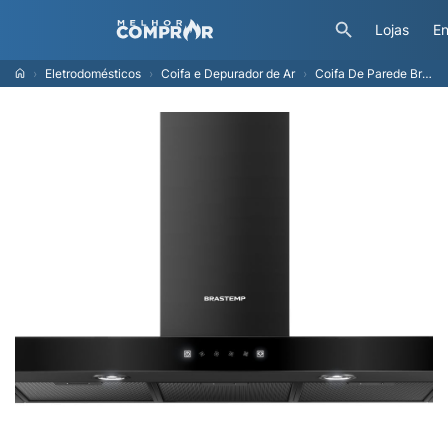
Lojas
En
Eletrodomésticos
Coifa e Depurador de Ar
Coifa De Parede Brastemp Eclipse Collection 90cm Com Painel Touch On Glass - Bae90ap 220V