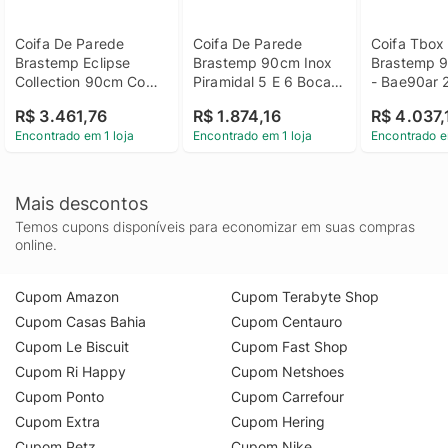
Coifa De Parede 
Coifa De Parede 
Coifa Tbox 
Brastemp Eclipse 
Brastemp 90cm Inox 
Brastemp 9
Collection 90cm Com 
Piramidal 5 E 6 Bocas 
- Bae90ar 
Painel Touch On Glass 
Com Duplo Filtro - 
R$ 3.461,76
R$ 1.874,16
R$ 4.037,
- Bae90ap 110V
Bai91br 220V
Encontrado em 1 loja
Encontrado em 1 loja
Encontrado e
Mais descontos
Temos cupons disponíveis para economizar em suas compras
online.
Cupom Amazon
Cupom Terabyte Shop
Cupom Casas Bahia
Cupom Centauro
Cupom Le Biscuit
Cupom Fast Shop
Cupom Ri Happy
Cupom Netshoes
Cupom Ponto
Cupom Carrefour
Cupom Extra
Cupom Hering
Cupom Petz
Cupom Nike