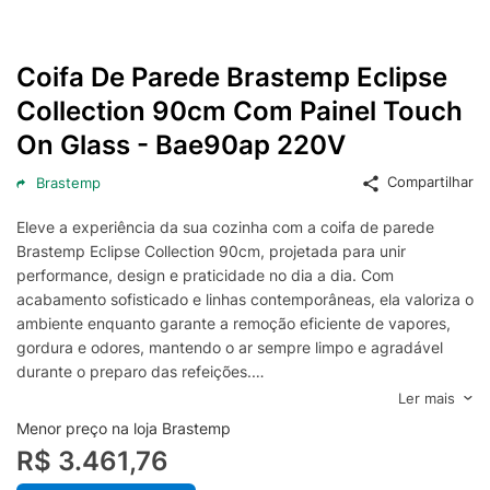
Coifa De Parede Brastemp Eclipse
Collection 90cm Com Painel Touch
On Glass - Bae90ap 220V
Compartilhar
Brastemp
Eleve a experiência da sua cozinha com a coifa de parede
Brastemp Eclipse Collection 90cm, projetada para unir
performance, design e praticidade no dia a dia. Com
acabamento sofisticado e linhas contemporâneas, ela valoriza o
ambiente enquanto garante a remoção eficiente de vapores,
gordura e odores, mantendo o ar sempre limpo e agradável
durante o preparo das refeições.
O painel Touch On Glass oferece controle intuitivo e rápido das
Ler mais
funções, proporcionando uma operação moderna e precisa,
Menor preço na loja Brastemp
além de facilitar a limpeza com um simples toque. A largura de
R$ 3.461,76
90 cm cobre perfeitamente cooktops e fogões maiores,