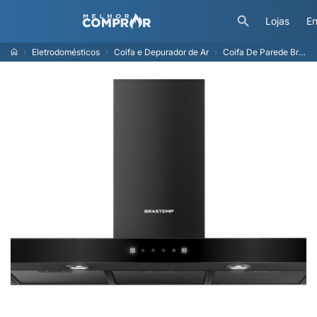
Lojas
En
Eletrodomésticos
Coifa e Depurador de Ar
Coifa De Parede Brastemp Eclipse Collection 90cm Com Painel Touch On Glass - Bae90ap 110V