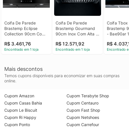
Coifa De Parede 
Coifa De Parede 
Coifa Tbox 
Brastemp Eclipse 
Brastemp Gourmand 
Brastemp 9
Collection 90cm Com 
90cm Inox Com Alta 
- Bae90ar 
Painel Touch On Glass 
Sucção - Bar90br 
R$ 3.461,76
R$ 12.571,92
R$ 4.037,
- Bae90ap 220V
110V
Encontrado em 1 loja
Encontrado em 1 loja
Encontrado e
Mais descontos
Temos cupons disponíveis para economizar em suas compras
online.
Cupom Amazon
Cupom Terabyte Shop
Cupom Casas Bahia
Cupom Centauro
Cupom Le Biscuit
Cupom Fast Shop
Cupom Ri Happy
Cupom Netshoes
Cupom Ponto
Cupom Carrefour