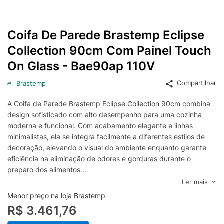
Coifa De Parede Brastemp Eclipse
Collection 90cm Com Painel Touch
On Glass - Bae90ap 110V
Compartilhar
Brastemp
A Coifa de Parede Brastemp Eclipse Collection 90cm combina
design sofisticado com alto desempenho para uma cozinha
moderna e funcional. Com acabamento elegante e linhas
minimalistas, ela se integra facilmente a diferentes estilos de
decoração, elevando o visual do ambiente enquanto garante
eficiência na eliminação de odores e gorduras durante o
preparo dos alimentos.
Seu Painel Touch On Glass oferece comandos intuitivos e
Ler mais
sensíveis ao toque, facilitando o controle das funções mesmo
Menor preço na loja Brastemp
com as mãos ocupadas. A operação é prática e silenciosa, com
R$ 3.461,76
níveis de sucção projetados para atender desde o uso diário