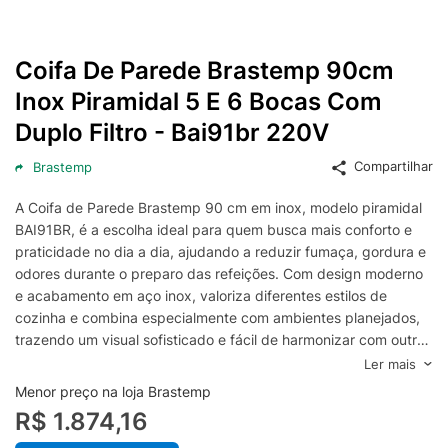
Coifa De Parede Brastemp 90cm
Inox Piramidal 5 E 6 Bocas Com
Duplo Filtro - Bai91br 220V
Compartilhar
Brastemp
A Coifa de Parede Brastemp 90 cm em inox, modelo piramidal
BAI91BR, é a escolha ideal para quem busca mais conforto e
praticidade no dia a dia, ajudando a reduzir fumaça, gordura e
odores durante o preparo das refeições. Com design moderno
e acabamento em aço inox, valoriza diferentes estilos de
cozinha e combina especialmente com ambientes planejados,
trazendo um visual sofisticado e fácil de harmonizar com outros
eletrodomésticos.
Ler mais
Com 90 cm de largura, esta coifa Brastemp é indicada para
Menor preço na loja Brastemp
fogões de 5 e 6 bocas, oferecendo melhor cobertura da área
R$ 1.874,16
de cocção para uma captura mais eficiente das impurezas no