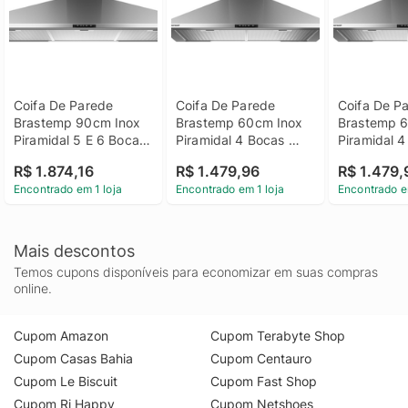
Coifa De Parede 
Coifa De Parede 
Coifa De Pa
Brastemp 90cm Inox 
Brastemp 60cm Inox 
Brastemp 6
Piramidal 5 E 6 Bocas 
Piramidal 4 Bocas 
Piramidal 4
Com Duplo Filtro - 
Com Duplo Filtro - 
Com Duplo Fi
R$ 1.874,16
R$ 1.479,96
R$ 1.479,
Bai91br 110V
Bai60br 220V
Bai60br 11
Encontrado em 1 loja
Encontrado em 1 loja
Encontrado e
Mais descontos
Temos cupons disponíveis para economizar em suas compras
online.
Cupom Amazon
Cupom Terabyte Shop
Cupom Casas Bahia
Cupom Centauro
Cupom Le Biscuit
Cupom Fast Shop
Cupom Ri Happy
Cupom Netshoes