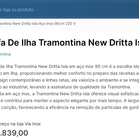
montina New Dritta Isla Aço Inox 90cm 220 V
fa De Ilha Tramontina New Dritta 
ntina
 de Ilha Tramontina New Dritta Isla em aço inox 90 cm é a escolha i
do em ilha, proporcionando melhor conforto no preparo das receitas 
gn contemporâneo e linhas retas, ela valoriza o ambiente e se integ
 ao industrial, levando a assinatura de qualidade da Tramontina.
a em aço inox, a Tramontina New Dritta Isla oferece visual sofisticad
 e contribui para manter o aspecto elegante por mais tempo. A largu
 cocção, favorecendo a eficiência na remoção de partículas de gord
el tanto durante quanto após o preparo dos alimentos.
a para quem busca desempenho e estética em um único produto, ess
eço na loja Via Inox
projetos de cozinha com foco em funcionalidade, mantendo o ambien
.839,00
ntos com um toque profissional.