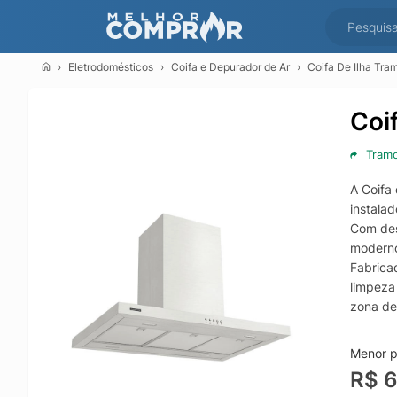
Eletrodomésticos
Coifa e Depurador de Ar
Coifa De Ilha Tra
Coi
Tramo
A Coifa
instala
Com desi
moderno
Fabricad
limpeza
zona de
agradáv
Indicad
Menor pr
compor 
R$ 6
acabame