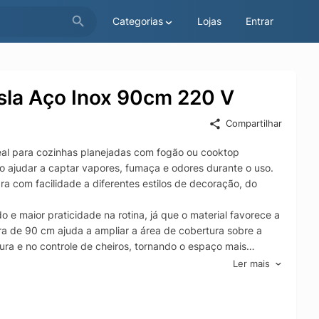
Categorias
Lojas
Entrar
Isla Aço Inox 90cm 220 V
Compartilhar
deal para cozinhas planejadas com fogão ou cooktop
ao ajudar a captar vapores, fumaça e odores durante o uso.
ra com facilidade a diferentes estilos de decoração, do
o e maior praticidade na rotina, já que o material favorece a
ra de 90 cm ajuda a ampliar a área de cobertura sobre a
ura e no controle de cheiros, tornando o espaço mais
Ler mais
a coifa de ilha Tramontina é uma excelente opção para
te mais limpo e organizado e elevando o nível de