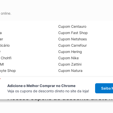
online.
Cupom Centauro
a
Cupom Fast Shop
er
Cupom Netshoes
icário
Cupom Carrefour
r
Cupom Hering
 Chohfi
Cupom Nike
M!
Cupom Zattini
byte Shop
Cupom Natura
Adicione o Melhor Comprar no Chrome
Saiba 
Veja os cupons de desconto direto no site da loja!
Acesse cupons de desconto direto 
aviso de cupons antes de finalizar uma compra online, direto no ca