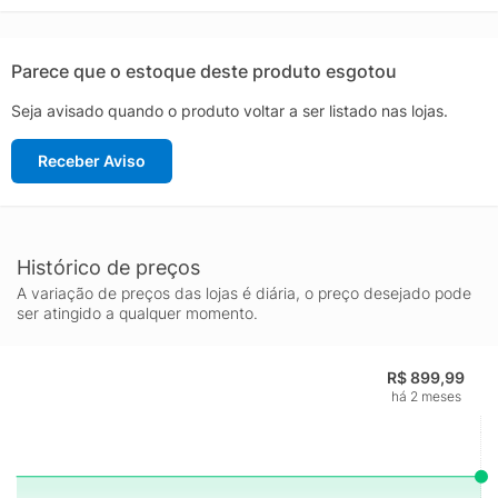
em arrancadas, cortes e disputas de bola. O formato favorece
o encaixe anatômico e a firmeza nos pés, contribuindo para
mais confiança durante toda a partida, inclusive em jogos
Parece que o estoque deste produto esgotou
intensos e de alta rotação.
Seja avisado quando o produto voltar a ser listado nas lojas.
Além da performance, a chuteira society branca da linha
Morelia se destaca pela durabilidade e pelo conforto em uso
Receber Aviso
prolongado, sendo uma excelente opção para treinos e
campeonatos. No tamanho 43, atende jogadores que procuram
um calce mais preciso e uma chuteira de society Mizuno que
combine tradição, qualidade e performance dentro das quatro
linhas.
Histórico de preços
A variação de preços das lojas é diária, o preço desejado pode
ser atingido a qualquer momento.
R$ 899,99
há 2 meses