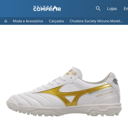
Lojas
En
Moda e Acessórios
Calçados
Chuteira Society Mizuno Morelia II Pro AS 43 Branco