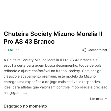
Chuteira Society Mizuno Morelia II
Pro AS 43 Branco
Compartilhar
Mizuno
A Chuteira Society Mizuno Morelia II Pro AS 43 branca é a
escolha certa para quem busca desempenho, toque de bola
refinado e ajuste confortável no futebol society. Com design
clássico e acabamento premium, este modelo da Mizuno
entrega uma experiência de jogo mais estável e responsiva,
ideal para atletas que valorizam controle, mobilidade e precisão
nas jogadas.
Desenvolvida para gramados sintéticos, a Morelia II Pro AS
Ler mais
conta com solado pensado para oferecer tração eficiente e
Esgotado no momento
mudanças de direção rápidas, ajudando a manter a segurança