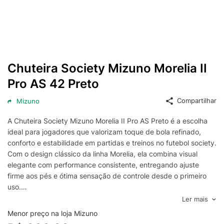
Chuteira Society Mizuno Morelia II
Pro AS 42 Preto
Compartilhar
Mizuno
A Chuteira Society Mizuno Morelia II Pro AS Preto é a escolha
ideal para jogadores que valorizam toque de bola refinado,
conforto e estabilidade em partidas e treinos no futebol society.
Com o design clássico da linha Morelia, ela combina visual
elegante com performance consistente, entregando ajuste
firme aos pés e ótima sensação de controle desde o primeiro
uso.
Projetada para gramados sintéticos, a Morelia II Pro AS oferece
Ler mais
tração segura e mudanças de direção mais confiantes,
Menor preço na loja Mizuno
ajudando a manter a agilidade sem perder o equilíbrio. O