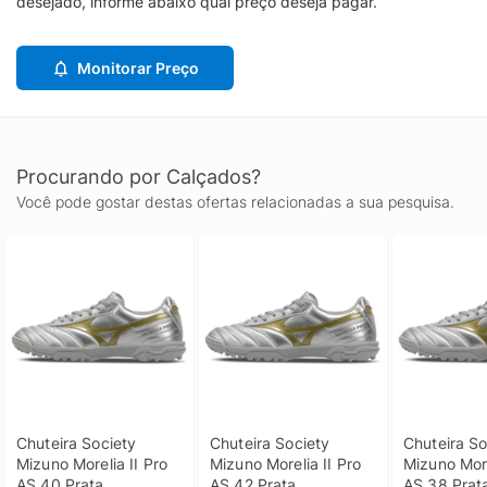
desejado, informe abaixo qual preço deseja pagar.
Monitorar Preço
Procurando por Calçados?
Você pode gostar destas ofertas relacionadas a sua pesquisa.
Chuteira Society 
Chuteira Society 
Chuteira So
Mizuno Morelia II Pro 
Mizuno Morelia II Pro 
Mizuno Morel
AS 40 Prata
AS 42 Prata
AS 38 Prat