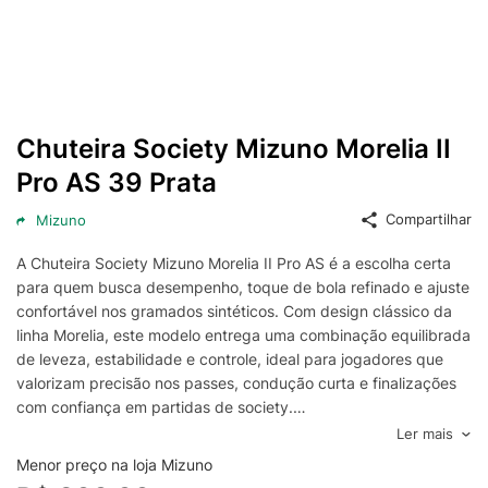
Chuteira Society Mizuno Morelia II
Pro AS 39 Prata
Compartilhar
Mizuno
A Chuteira Society Mizuno Morelia II Pro AS é a escolha certa
para quem busca desempenho, toque de bola refinado e ajuste
confortável nos gramados sintéticos. Com design clássico da
linha Morelia, este modelo entrega uma combinação equilibrada
de leveza, estabilidade e controle, ideal para jogadores que
valorizam precisão nos passes, condução curta e finalizações
com confiança em partidas de society.
Na cor prata, a Mizuno Morelia II Pro AS se destaca pelo visual
Ler mais
moderno sem abrir mão da tradição da marca em chuteiras de
Menor preço na loja Mizuno
alta performance. O cabedal foi pensado para oferecer melhor