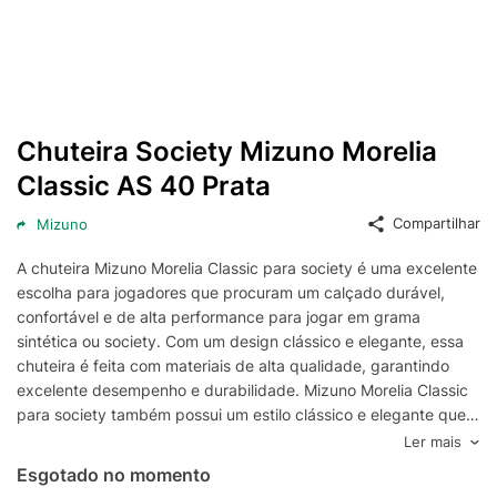
Chuteira Society Mizuno Morelia
Classic AS 40 Prata
Compartilhar
Mizuno
A chuteira Mizuno Morelia Classic para society é uma excelente
escolha para jogadores que procuram um calçado durável,
confortável e de alta performance para jogar em grama
sintética ou society. Com um design clássico e elegante, essa
chuteira é feita com materiais de alta qualidade, garantindo
excelente desempenho e durabilidade. Mizuno Morelia Classic
para society também possui um estilo clássico e elegante que
se destaca no campo e fora dele, tornando-a uma escolha
Ler mais
popular entre jogadores profissionais e amadores que desejam
Esgotado no momento
combinar estilo e desempenho em sua vestimenta esportiva.