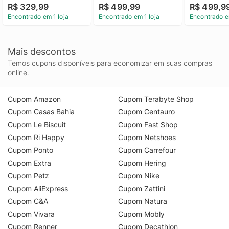
R$ 329,99
R$ 499,99
R$ 499,9
Encontrado em 1 loja
Encontrado em 1 loja
Encontrado e
Mais descontos
Temos cupons disponíveis para economizar em suas compras
online.
Cupom Amazon
Cupom Terabyte Shop
Cupom Casas Bahia
Cupom Centauro
Cupom Le Biscuit
Cupom Fast Shop
Cupom Ri Happy
Cupom Netshoes
Cupom Ponto
Cupom Carrefour
Cupom Extra
Cupom Hering
Cupom Petz
Cupom Nike
Cupom AliExpress
Cupom Zattini
Cupom C&A
Cupom Natura
Cupom Vivara
Cupom Mobly
Cupom Renner
Cupom Decathlon