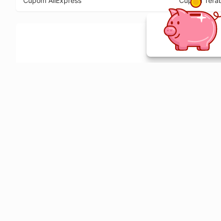
Cupom AliExpress
Cupom Tera
Ative a extensão de descontos e receba 
Sobre o Melhor Comprar
O Melhor Comprar é especializado em cupons de desconto, c
comparador de preços em mais de 1900 lojas online.