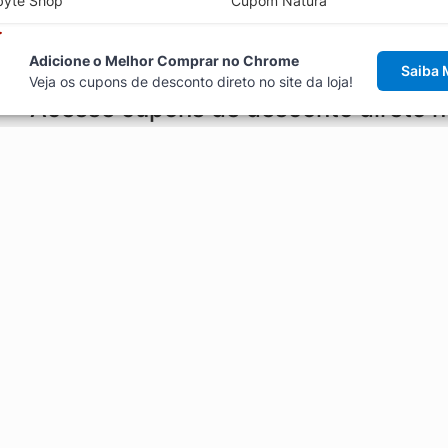
byte Shop
Cupom Natura
Adicione o Melhor Comprar no Chrome
Saiba 
Veja os cupons de desconto direto no site da loja!
Acesse cupons de desconto direto 
aviso de cupons antes de finalizar uma compra online, direto no ca
Explorar
ódigos promocionais, ofertas e
Artigos
Black Friday
Enviar Cupom
Fale Conosco