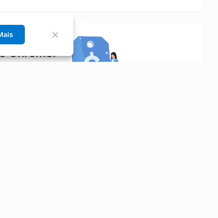
Mais
no Chrome!
rrinho de compras.
Saiba mais
Economizar
Siga-nos
Aluguel de Carros
Facebook
Categorias
Instagram
Cupons
Youtube
Extensão