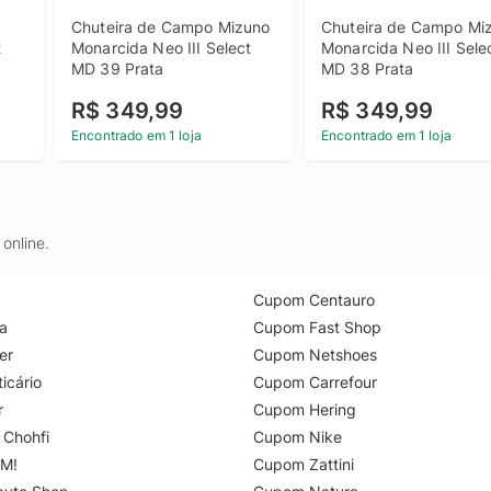
Chuteira de Campo Mizuno 
Chuteira de Campo Miz
 
Monarcida Neo III Select 
Monarcida Neo III Selec
MD 39 Prata
MD 38 Prata
R$ 349,99
R$ 349,99
Encontrado em 1 loja
Encontrado em 1 loja
online.
Cupom Centauro
a
Cupom Fast Shop
er
Cupom Netshoes
icário
Cupom Carrefour
r
Cupom Hering
 Chohfi
Cupom Nike
M!
Cupom Zattini