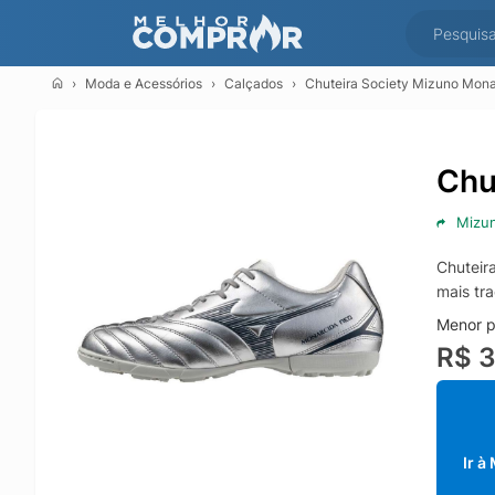
Moda e Acessórios
Calçados
Chuteira Society Mizuno Monar
Chu
Mizu
Chuteir
mais tra
Menor p
R$ 
Ir à