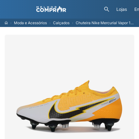
Lojas
En
Moda e Acessórios
Calçados
Chuteira Nike Mercurial Vapor 13 Elite Campo