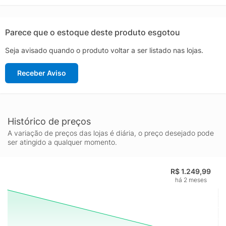
O acabamento All Conditions Control (ACC) proporciona toque
confiável em condições secas e molhadas.Aceleração Anti-
EntupimentoA placa apresenta travas presas com parafusos e
Parece que o estoque deste produto esgotou
Tração Anti-Entupimento inovadora que ajuda a evitar que a
Seja avisado quando o produto voltar a ser listado nas lojas.
lama grude.Mais DetalhesSolado com tecnologia NikeGripIdeal
para uso em campos úmidos e com lama.
Receber Aviso
Histórico de preços
A variação de preços das lojas é diária, o preço desejado pode
ser atingido a qualquer momento.
R$ 1.249,99
há 2 meses