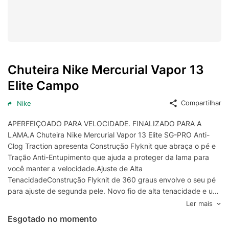
Chuteira Nike Mercurial Vapor 13
Elite Campo
Compartilhar
Nike
APERFEIÇOADO PARA VELOCIDADE. FINALIZADO PARA A
LAMA.A Chuteira Nike Mercurial Vapor 13 Elite SG-PRO Anti-
Clog Traction apresenta Construção Flyknit que abraça o pé e
Tração Anti-Entupimento que ajuda a proteger da lama para
você manter a velocidade.Ajuste de Alta
TenacidadeConstrução Flyknit de 360 graus envolve o seu pé
para ajuste de segunda pele. Novo fio de alta tenacidade e um
forro de 1 peça criam uma sensação segura em campo.Toque
Ler mais
em Qualquer ClimaUma nova camada NIKESKIN ultra fina deixa
Esgotado no momento
você mais perto da bola para manobras em altas velocidades.