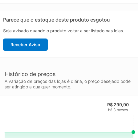
acomodação rápida ao pé.Flexo: Responsável por proporcionar
uma melhor transição do calcanhar aos dedos, deixando suas
passadas mais naturais e confortáveis.Non-Marking: Uma
Parece que o estoque deste produto esgotou
borracha que não marca a superfície e proporciona excelente
Seja avisado quando o produto voltar a ser listado nas lojas.
tração.Rotation: Ponto de giro no solado para mudança de
direção mais fácil e segura.Composição cabedal (parte
Receber Aviso
superior): Sintético com partes em têxtilPalmilha: EVA forrado e
removível; facilitando na higienizaçãoForro: Material têxtil com
acolchoamento reforçadoSolado: Borracha resistente e
antiderrapanteLingueta: Macia e acolchoadaCor predominante:
BrancaGênero: MasculinoOrigem: ImportadaAjuste:
Histórico de preços
CadarçoPeso aproximado: 640g o par n° 40
A variação de preços das lojas é diária, o preço desejado pode
ser atingido a qualquer momento.
R$ 299,90
há 3 meses