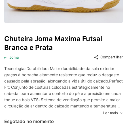
Chuteira Joma Maxima Futsal
Branca e Prata
Compartilhar
Joma
TecnologiasDurabilidad: Maior durabilidade da sola exterior
graças à borracha altamente resistente que reduz o desgaste
causado pela abrasão, alongando a vida útil do calçado.Perfect
Fit: Conjunto de costuras colocadas estrategicamente no
cabedal para aumentar o conforto do pé e a precisão em cada
toque na bola.VTS: Sistema de ventilação que permite a maior
circulação de ar dentro do calçado mantendo a temperatura
estável e minimizando o risco de lesões para o
Ler mais
jogador.Fibertec: Material sintético leve, resistente e
Esgotado no momento
confortável que se assemelha ao couro oferecendo uma